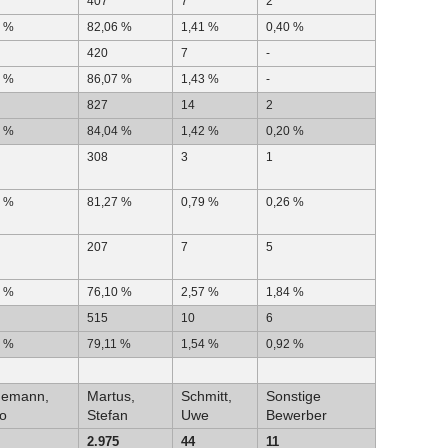
407
7
2
3 %
82,06 %
1,41 %
0,40 %
420
7
-
0 %
86,07 %
1,43 %
-
827
14
2
3 %
84,04 %
1,42 %
0,20 %
308
3
1
8 %
81,27 %
0,79 %
0,26 %
207
7
5
9 %
76,10 %
2,57 %
1,84 %
515
10
6
3 %
79,11 %
1,54 %
0,92 %
demann,
Martus,
Schmitt,
Sonstige
o
Stefan
Uwe
Bewerber
2.975
44
11