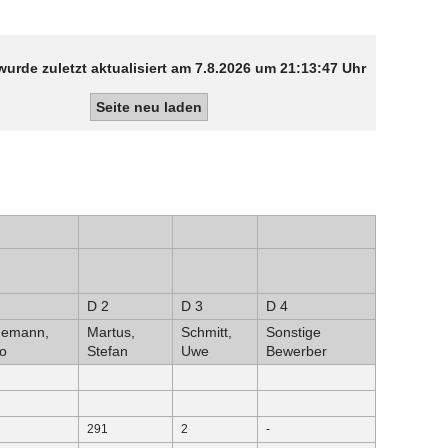
wurde zuletzt aktualisiert am 7.8.2026 um 21:13:47 Uhr
Seite neu laden
D 2
D 3
D 4
demann,
Martus,
Schmitt,
Sonstige
o
Stefan
Uwe
Bewerber
291
2
-