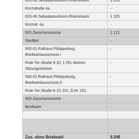
003-08 Sebastianusheim Rheinsheim
1.016
Kirchstraße 4a
-
003-09 Sebastianusheim Rheinsheim
1.105
Kirchstr. 4a
-
003 Zwischensumme
2.121
Stadtteil
-
900-01 Rathaus Philippsburg,
-
Briefwahlausschuss I
Rote-Tor-Straße 6-10, 1.OG, kleines
-
Sitzungszimmer
900-02 Rathaus Philippsburg,
-
Briefwahlausschuss II
Rote-Tor-Straße 6-10, DG, Zi.Nr. 201
-
900 Zwischensumme
-
Briefwahl
-
Zus. ohne Briefwahl
9.248