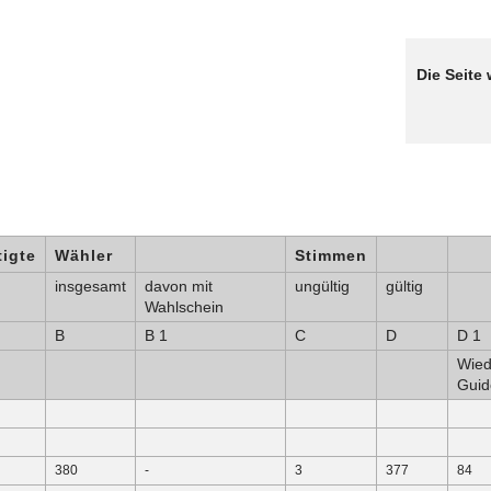
Die Seite 
igte
Wähler
Stimmen
insgesamt
davon mit
ungültig
gültig
Wahlschein
B
B 1
C
D
D 1
Wie
Guid
380
-
3
377
84