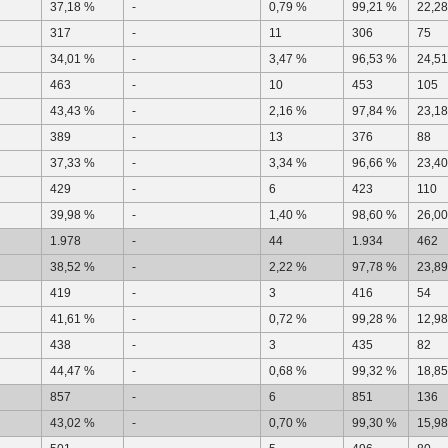
37,18 %
-
0,79 %
99,21 %
22,2
317
-
11
306
75
34,01 %
-
3,47 %
96,53 %
24,5
463
-
10
453
105
43,43 %
-
2,16 %
97,84 %
23,1
389
-
13
376
88
37,33 %
-
3,34 %
96,66 %
23,4
429
-
6
423
110
39,98 %
-
1,40 %
98,60 %
26,0
1.978
-
44
1.934
462
38,52 %
-
2,22 %
97,78 %
23,8
419
-
3
416
54
41,61 %
-
0,72 %
99,28 %
12,9
438
-
3
435
82
44,47 %
-
0,68 %
99,32 %
18,8
857
-
6
851
136
43,02 %
-
0,70 %
99,30 %
15,9