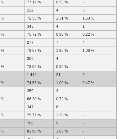
8 %
77,19 %
0,53 %
-
222
4
5
1 %
72,55 %
1,31 %
1,63 %
343
4
1
8 %
75,72 %
0,88 %
0,22 %
277
7
4
0 %
73,67 %
1,86 %
1,06 %
309
4
-
0 %
73,05 %
0,95 %
-
1.442
21
9
9 %
74,56 %
1,09 %
0,47 %
359
3
-
8 %
86,30 %
0,72 %
-
347
6
-
5 %
79,77 %
1,38 %
-
706
9
-
8 %
82,96 %
1,06 %
-