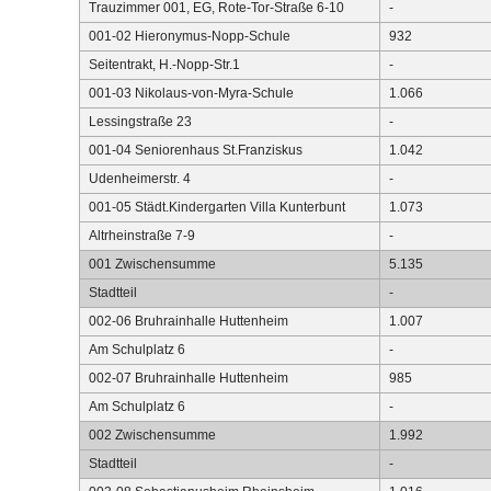
Trauzimmer 001, EG, Rote-Tor-Straße 6-10
-
001-02 Hieronymus-Nopp-Schule
932
Seitentrakt, H.-Nopp-Str.1
-
001-03 Nikolaus-von-Myra-Schule
1.066
Lessingstraße 23
-
001-04 Seniorenhaus St.Franziskus
1.042
Udenheimerstr. 4
-
001-05 Städt.Kindergarten Villa Kunterbunt
1.073
Altrheinstraße 7-9
-
001 Zwischensumme
5.135
Stadtteil
-
002-06 Bruhrainhalle Huttenheim
1.007
Am Schulplatz 6
-
002-07 Bruhrainhalle Huttenheim
985
Am Schulplatz 6
-
002 Zwischensumme
1.992
Stadtteil
-