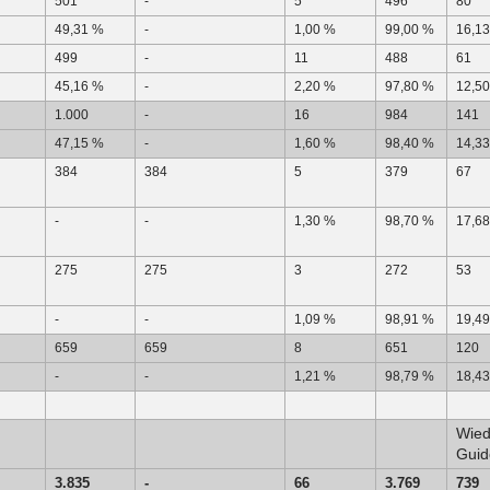
501
-
5
496
80
49,31 %
-
1,00 %
99,00 %
16,1
499
-
11
488
61
45,16 %
-
2,20 %
97,80 %
12,5
1.000
-
16
984
141
47,15 %
-
1,60 %
98,40 %
14,3
384
384
5
379
67
-
-
1,30 %
98,70 %
17,6
275
275
3
272
53
-
-
1,09 %
98,91 %
19,4
659
659
8
651
120
-
-
1,21 %
98,79 %
18,4
Wie
Guid
3.835
-
66
3.769
739