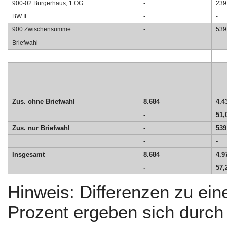
900-02 Bürgerhaus, 1.OG
-
239
BW II
-
-
900 Zwischensumme
-
539
Briefwahl
-
-
Zus. ohne Briefwahl
8.684
4.4
-
51,
Zus. nur Briefwahl
-
539
-
-
Insgesamt
8.684
4.9
-
57,
Hinweis: Differenzen zu e
Prozent ergeben sich durc