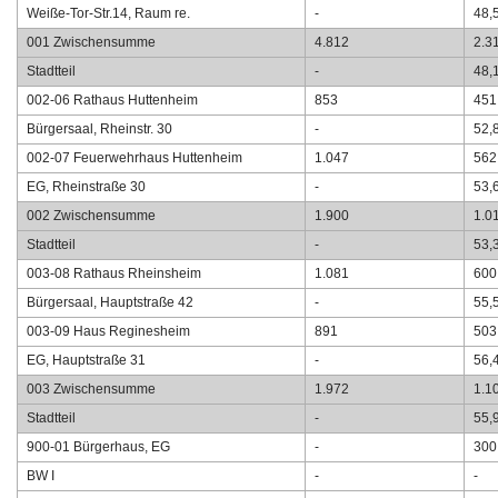
Weiße-Tor-Str.14, Raum re.
-
48,
001 Zwischensumme
4.812
2.3
Stadtteil
-
48,
002-06 Rathaus Huttenheim
853
451
Bürgersaal, Rheinstr. 30
-
52,
002-07 Feuerwehrhaus Huttenheim
1.047
562
EG, Rheinstraße 30
-
53,
002 Zwischensumme
1.900
1.0
Stadtteil
-
53,
003-08 Rathaus Rheinsheim
1.081
600
Bürgersaal, Hauptstraße 42
-
55,
003-09 Haus Reginesheim
891
503
EG, Hauptstraße 31
-
56,
003 Zwischensumme
1.972
1.1
Stadtteil
-
55,
900-01 Bürgerhaus, EG
-
300
BW I
-
-