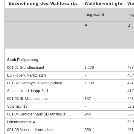
Bezeichnung des Wahlbezirks
Wahlberechtigte
Wä
insgesamt
ins
A
B
Stadt Philippsburg
001-01 Grundbuchamt
1.029
478
EG -Foyer-, Marktplatz 9
-
46,
001-02 Hieronymus-Nopp-Schule
1.032
424
Seitentrakt, H.-Nopp-Str.1
-
41,
001-03 St. Michaelshaus
857
448
Söternstr. 18
-
52,
001-04 Seniorenhaus St.Franziskus
944
505
Udenheimerstr. 4
-
53,
001-05 Musik-u. Kunstschule
950
461