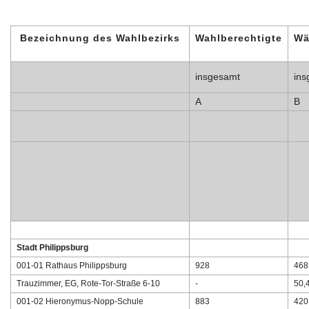
Bezeichnung des Wahlbezirks
Wahlberechtigte
Wä
insgesamt
ins
A
B
Stadt Philippsburg
001-01 Rathaus Philippsburg
928
468
Trauzimmer, EG, Rote-Tor-Straße 6-10
-
50,
001-02 Hieronymus-Nopp-Schule
883
420