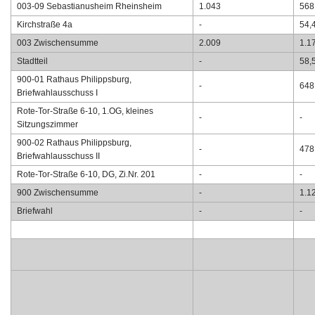
003-09 Sebastianusheim Rheinsheim
1.043
568
Kirchstraße 4a
-
54,
003 Zwischensumme
2.009
1.1
Stadtteil
-
58,
900-01 Rathaus Philippsburg,
-
648
Briefwahlausschuss I
Rote-Tor-Straße 6-10, 1.OG, kleines
-
-
Sitzungszimmer
900-02 Rathaus Philippsburg,
-
478
Briefwahlausschuss II
Rote-Tor-Straße 6-10, DG, Zi.Nr. 201
-
-
900 Zwischensumme
-
1.1
Briefwahl
-
-