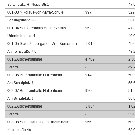
Seitentrakt, H.-Nopp-Str.1
-
47,
001-03 Nikolaus-von-Myra-Schule
997
529
Lessingstraße 23
-
53,
001-04 Seniorenhaus St.Franziskus
962
472
Udenheimerstr. 4
-
49,
001-05 Städt.Kindergarten Villa Kunterbunt
1.019
492
Altrheinstraße 7-9
-
48,
001 Zwischensumme
4.789
2.3
Stadtteil
-
49,
002-06 Bruhrainhalle Huttenheim
914
509
Am Schulplatz 6
-
55,
002-07 Bruhrainhalle Huttenheim
920
515
Am Schulplatz 6
-
55,
002 Zwischensumme
1.834
1.0
Stadtteil
-
55,
003-08 Sebastianusheim Rheinsheim
966
609
Kirchstraße 4a
-
63,