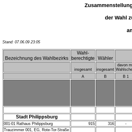
Zusammenstellung 
der Wahl 
a
Stand: 07.06.09 23:05
Wahl-
Bezeichnung des Wahlbezirks
berechtigte
Wähler
davon m
insgesamt
insgesamt
Wahlsche
A
B
B 1
Stadt Philippsburg
001-01 Rathaus Philippsburg
915
316
-
Trauzimmer 001, EG, Rote-Tor-Straße