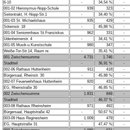
6-10
-
34,54 %
-
001-02 Hieronymus-Nopp-Schule
939
323
-
Seitentrakt, H.-Nopp-Str.1
-
34,40 %
-
001-03 St. Michaelshaus
935
429
-
Söternstr. 18
-
45,88 %
-
001-04 Seniorenhaus St.Franziskus
962
331
-
Udenheimerstr. 4
-
34,41 %
-
001-05 Musik-u.Kunstschule
980
347
-
Weiße-Tor-Str.14, Raum re.
-
35,41 %
-
001 Zwischensumme
4.731
1.746
-
Stadtteil
-
36,91 %
-
002-06 Rathaus Huttenheim
911
418
-
Bürgersaal, Rheinstr. 30
-
45,88 %
-
002-07 Feuerwehrhaus Huttenheim
920
431
-
EG, Rheinstraße 30
-
46,85 %
-
002 Zwischensumme
1.831
849
-
Stadtteil
-
46,37 %
-
003-08 Rathaus Rheinsheim
971
492
-
Bürgersaal, Hauptstraße 42
-
50,67 %
-
003-09 Haus Reginesheim
1.009
479
-
EG, Hauptstraße 31
-
47,47 %
-