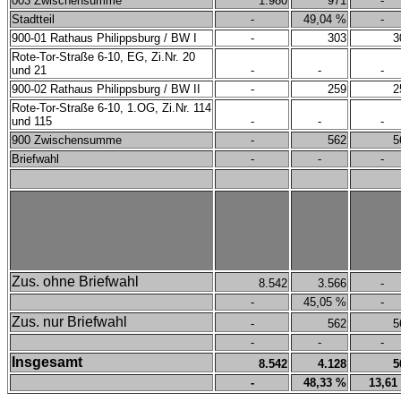
003 Zwischensumme
1.980
971
-
Stadtteil
-
49,04 %
-
900-01 Rathaus Philippsburg / BW I
-
303
3
Rote-Tor-Straße 6-10, EG, Zi.Nr. 20
und 21
-
-
-
900-02 Rathaus Philippsburg / BW II
-
259
2
Rote-Tor-Straße 6-10, 1.OG, Zi.Nr. 114
und 115
-
-
-
900 Zwischensumme
-
562
5
Briefwahl
-
-
-
Zus. ohne Briefwahl
8.542
3.566
-
-
45,05 %
-
Zus. nur Briefwahl
-
562
5
-
-
-
Insgesamt
8.542
4.128
5
-
48,33 %
13,61