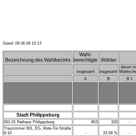
Stand: 09.06.09 10:13
Wahl-
Bezeichnung des Wahlbezirks
berechtigte
Wähler
davon m
insgesamt
insgesamt
Wahlsche
A
B
B 1
Stadt Philippsburg
001-01 Rathaus Philippsburg
953
320
-
Trauzimmer 001, EG, Rote-Tor-Straße
6-10
-
33,58 %
-