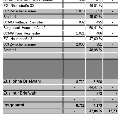
002-07 Feuerwehrhaus Huttenheim
939
432
-
EG, Rheinstraße 30
-
46,01 %
-
002 Zwischensumme
1.870
853
-
Stadtteil
-
45,62 %
-
003-08 Rathaus Rheinsheim
982
495
-
Bürgersaal, Hauptstraße 42
-
50,41 %
-
003-09 Haus Reginesheim
1.021
486
-
EG, Hauptstraße 31
-
47,60 %
-
003 Zwischensumme
2.003
981
-
Stadtteil
-
48,98 %
-
Zus. ohne Briefwahl
8.722
3.600
-
-
44,47 %
-
Zus. nur Briefwahl
-
573
5
-
-
-
Insgesamt
8.722
4.173
5
-
47,84 %
13,73