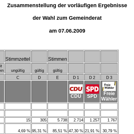
Zusammenstellung der vorläufigen Ergebnisse
der Wahl zum Gemeinderat
am 07.06.2009
Stimmzettel
Stimmen
it
in
ungültig
gültig
gültig
C
D
E
D 1
D 2
D 3
Freie
CDU
SPD
Wähler
15
305
5.738
2.714
1.257
1.767
4,69 %
95,31 %
85,51 %
47,30 %
21,91 %
30,79 %