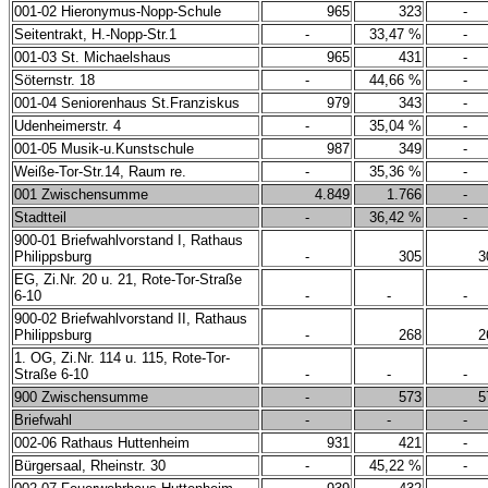
001-02 Hieronymus-Nopp-Schule
965
323
-
Seitentrakt, H.-Nopp-Str.1
-
33,47 %
-
001-03 St. Michaelshaus
965
431
-
Söternstr. 18
-
44,66 %
-
001-04 Seniorenhaus St.Franziskus
979
343
-
Udenheimerstr. 4
-
35,04 %
-
001-05 Musik-u.Kunstschule
987
349
-
Weiße-Tor-Str.14, Raum re.
-
35,36 %
-
001 Zwischensumme
4.849
1.766
-
Stadtteil
-
36,42 %
-
900-01 Briefwahlvorstand I, Rathaus
Philippsburg
-
305
3
EG, Zi.Nr. 20 u. 21, Rote-Tor-Straße
6-10
-
-
-
900-02 Briefwahlvorstand II, Rathaus
Philippsburg
-
268
2
1. OG, Zi.Nr. 114 u. 115, Rote-Tor-
Straße 6-10
-
-
-
900 Zwischensumme
-
573
5
Briefwahl
-
-
-
002-06 Rathaus Huttenheim
931
421
-
Bürgersaal, Rheinstr. 30
-
45,22 %
-