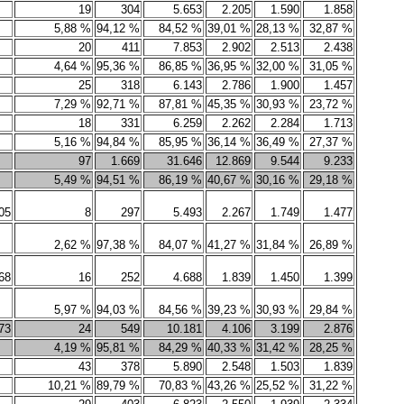
19
304
5.653
2.205
1.590
1.858
5,88 %
94,12 %
84,52 %
39,01 %
28,13 %
32,87 %
20
411
7.853
2.902
2.513
2.438
4,64 %
95,36 %
86,85 %
36,95 %
32,00 %
31,05 %
25
318
6.143
2.786
1.900
1.457
7,29 %
92,71 %
87,81 %
45,35 %
30,93 %
23,72 %
18
331
6.259
2.262
2.284
1.713
5,16 %
94,84 %
85,95 %
36,14 %
36,49 %
27,37 %
97
1.669
31.646
12.869
9.544
9.233
5,49 %
94,51 %
86,19 %
40,67 %
30,16 %
29,18 %
05
8
297
5.493
2.267
1.749
1.477
2,62 %
97,38 %
84,07 %
41,27 %
31,84 %
26,89 %
68
16
252
4.688
1.839
1.450
1.399
5,97 %
94,03 %
84,56 %
39,23 %
30,93 %
29,84 %
73
24
549
10.181
4.106
3.199
2.876
4,19 %
95,81 %
84,29 %
40,33 %
31,42 %
28,25 %
43
378
5.890
2.548
1.503
1.839
10,21 %
89,79 %
70,83 %
43,26 %
25,52 %
31,22 %