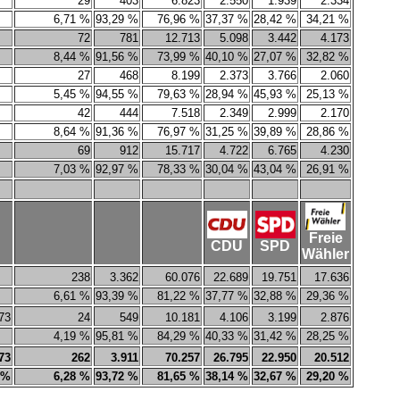
29
403
6.823
2.550
1.939
2.334
6,71 %
93,29 %
76,96 %
37,37 %
28,42 %
34,21 %
72
781
12.713
5.098
3.442
4.173
8,44 %
91,56 %
73,99 %
40,10 %
27,07 %
32,82 %
27
468
8.199
2.373
3.766
2.060
5,45 %
94,55 %
79,63 %
28,94 %
45,93 %
25,13 %
42
444
7.518
2.349
2.999
2.170
8,64 %
91,36 %
76,97 %
31,25 %
39,89 %
28,86 %
69
912
15.717
4.722
6.765
4.230
7,03 %
92,97 %
78,33 %
30,04 %
43,04 %
26,91 %
Freie
CDU
SPD
Wähler
238
3.362
60.076
22.689
19.751
17.636
6,61 %
93,39 %
81,22 %
37,77 %
32,88 %
29,36 %
73
24
549
10.181
4.106
3.199
2.876
4,19 %
95,81 %
84,29 %
40,33 %
31,42 %
28,25 %
73
262
3.911
70.257
26.795
22.950
20.512
 %
6,28 %
93,72 %
81,65 %
38,14 %
32,67 %
29,20 %