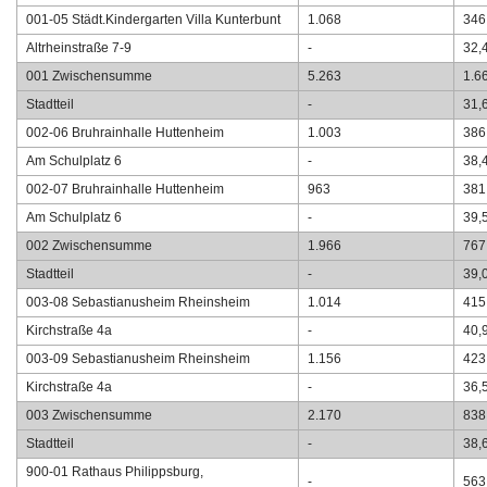
001-05 Städt.Kindergarten Villa Kunterbunt
1.068
346
Altrheinstraße 7-9
-
32,
001 Zwischensumme
5.263
1.6
Stadtteil
-
31,
002-06 Bruhrainhalle Huttenheim
1.003
386
Am Schulplatz 6
-
38,
002-07 Bruhrainhalle Huttenheim
963
381
Am Schulplatz 6
-
39,
002 Zwischensumme
1.966
767
Stadtteil
-
39,
003-08 Sebastianusheim Rheinsheim
1.014
415
Kirchstraße 4a
-
40,
003-09 Sebastianusheim Rheinsheim
1.156
423
Kirchstraße 4a
-
36,
003 Zwischensumme
2.170
838
Stadtteil
-
38,
900-01 Rathaus Philippsburg,
-
563