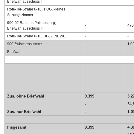
Briefwahlausschuss I
Rote-Tor-Straße 6-10, 1.OG, kleines
-
-
Sitzungszimmer
900-02 Rathaus Philippsburg,
-
470
Briefwahlausschuss II
Rote-Tor-Straße 6-10, DG, Zi.Nr. 201
-
-
900 Zwischensumme
-
1.0
Briefwahl
-
-
Zus. ohne Briefwahl
9.399
3.2
-
34,
Zus. nur Briefwahl
-
1.0
-
-
Insgesamt
9.399
4.3