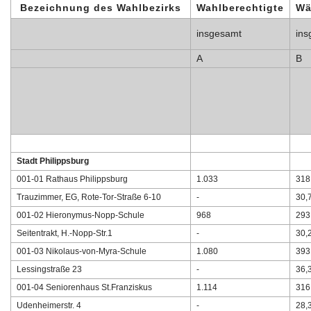
Bezeichnung des Wahlbezirks
Wahlberechtigte
Wä
insgesamt
ins
A
B
Stadt Philippsburg
001-01 Rathaus Philippsburg
1.033
318
Trauzimmer, EG, Rote-Tor-Straße 6-10
-
30,
001-02 Hieronymus-Nopp-Schule
968
293
Seitentrakt, H.-Nopp-Str.1
-
30,
001-03 Nikolaus-von-Myra-Schule
1.080
393
Lessingstraße 23
-
36,
001-04 Seniorenhaus St.Franziskus
1.114
316
Udenheimerstr. 4
-
28,