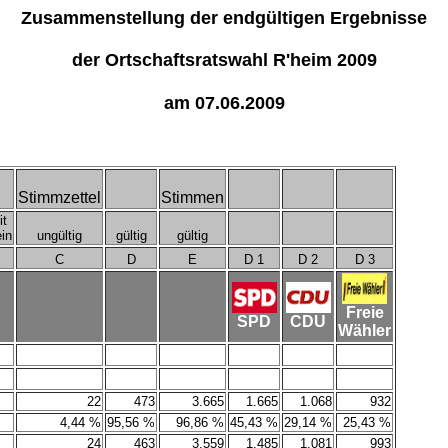
Zusammenstellung der endgültigen Ergebnisse
der Ortschaftsratswahl R'heim 2009
am 07.06.2009
Stimmzettel
Stimmen
it
in
ungültig
gültig
gültig
C
D
E
D 1
D 2
D 3
Freie
SPD
CDU
Wähler
22
473
3.665
1.665
1.068
932
4,44 %
95,56 %
96,86 %
45,43 %
29,14 %
25,43 %
24
463
3.559
1.485
1.081
993