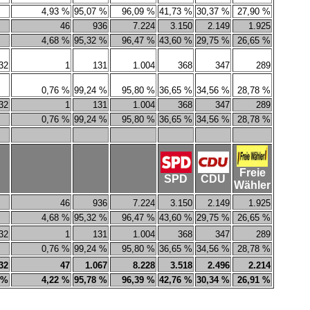
4,93 %
95,07 %
96,09 %
41,73 %
30,37 %
27,90 %
46
936
7.224
3.150
2.149
1.925
4,68 %
95,32 %
96,47 %
43,60 %
29,75 %
26,65 %
32
1
131
1.004
368
347
289
0,76 %
99,24 %
95,80 %
36,65 %
34,56 %
28,78 %
32
1
131
1.004
368
347
289
0,76 %
99,24 %
95,80 %
36,65 %
34,56 %
28,78 %
Freie
SPD
CDU
Wähler
46
936
7.224
3.150
2.149
1.925
4,68 %
95,32 %
96,47 %
43,60 %
29,75 %
26,65 %
32
1
131
1.004
368
347
289
0,76 %
99,24 %
95,80 %
36,65 %
34,56 %
28,78 %
32
47
1.067
8.228
3.518
2.496
2.214
 %
4,22 %
95,78 %
96,39 %
42,76 %
30,34 %
26,91 %