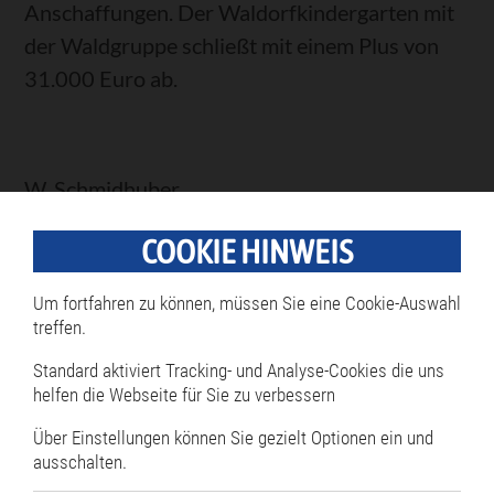
Anschaffungen. Der Waldorfkindergarten mit
der Waldgruppe schließt mit einem Plus von
31.000 Euro ab.
W. Schmidhuber
COOKIE HINWEIS
Zurück
Um fortfahren zu können, müssen Sie eine Cookie-Auswahl
treffen.
Standard aktiviert Tracking- und Analyse-Cookies die uns
helfen die Webseite für Sie zu verbessern
Rathaus
Über Einstellungen können Sie gezielt Optionen ein und
Navigation
ausschalten.
überspringen
Bürgermeister