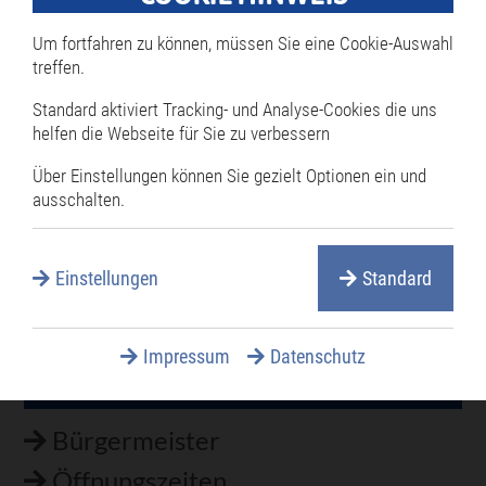
ausdrücklich für ihre Mitwirkung an vorderer
Um fortfahren zu können, müssen Sie eine Cookie-Auswahl
Stelle an der erfolgreichen Gestaltung der
treffen.
Stadt und der Stadtteile.
Standard aktiviert Tracking- und Analyse-Cookies die uns
helfen die Webseite für Sie zu verbessern
W. Schmidhuber
Über Einstellungen können Sie gezielt Optionen ein und
ausschalten.
Zurück
Einstellungen
Standard
Impressum
Datenschutz
Rathaus
Navigation
überspringen
Bürgermeister
Öffnungszeiten