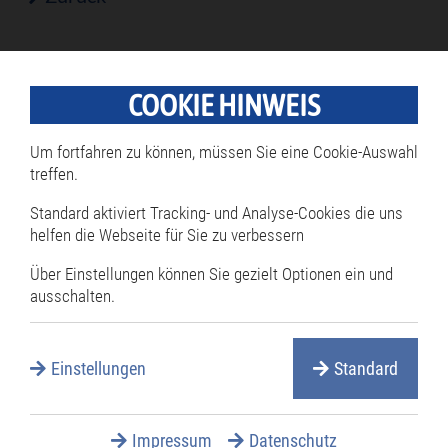
COOKIE HINWEIS
Rathaus
Um fortfahren zu können, müssen Sie eine Cookie-Auswahl
Navigation
überspringen
treffen.
Bürgermeister
Standard aktiviert Tracking- und Analyse-Cookies die uns
Öffnungszeiten
helfen die Webseite für Sie zu verbessern
Termine online reservieren
Über Einstellungen können Sie gezielt Optionen ein und
Mitarbeiterverzeichnis
ausschalten.
Öffentliche Ausschreibungen
Öffentliche Bekanntmachungen
Einstellungen
Standard
Rathaus Serviceportal
Services A-Z
Impressum
Datenschutz