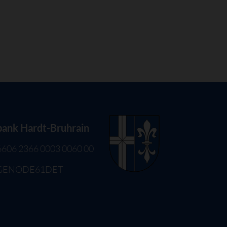
bank Hardt-Bruhrain
6606 2366 0003 0060 00
 GENODE61DET