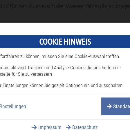
ind für den Austausch der Wasserzähleruhren insges
COOKIE HINWEIS
fortfahren zu können, müssen Sie eine Cookie-Auswahl treffen.
ndard aktiviert Tracking- und Analyse-Cookies die uns helfen die
seite für Sie zu verbessern
r Einstellungen können Sie gezielt Optionen ein und ausschalten.
Häufig gesucht
Für
Einstellungen
Standar
estattungen
Stadtverwal
Impressum
Datenschutz