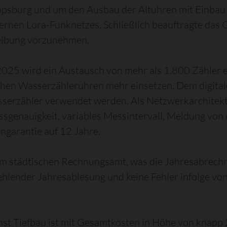
ippsburg und um den Ausbau der Altuhren mit Einbau
rnen Lora-Funknetzes. Schließlich beauftragte das
reibung vorzunehmen.
 2025 wird ein Austausch von mehr als 1.800 Zähler 
chen Wasserzähleruhren mehr einsetzen. Dem digital
Wasserzähler verwendet werden. Als Netzwerkarchite
essgenauigkeit, variables Messintervall, Meldung v
ngarantie auf 12 Jahre.
 im städtischen Rechnungsamt, was die Jahresabrec
hlender Jahresablesung und keine Fehler infolge vo
t Tiefbau ist mit Gesamtkosten in Höhe von knapp 