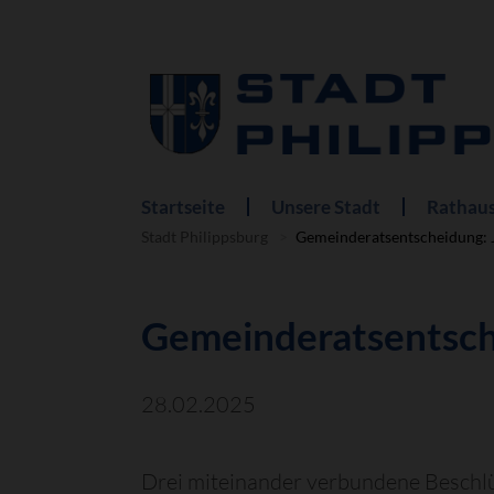
Startseite
Unsere Stadt
Rathaus
Navigation
überspringen
Stadt Philippsburg
Gemeinderatsentscheidung: J
Gemeinderatsentsche
28.02.2025
Drei miteinander verbundene Beschlü