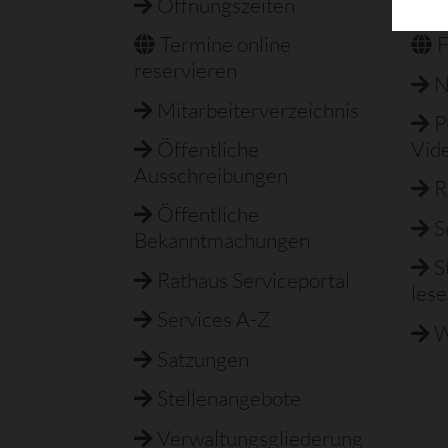
Öffnungszeiten
F
Termine online
F
reservieren
N
Mitarbeiterverzeichnis
P
Öffentliche
Vid
Ausschreibungen
R
Öffentliche
S
Bekanntmachungen
S
Rathaus Serviceportal
les
Services A-Z
W
Satzungen
Stellenangebote
Verwaltungsgliederung