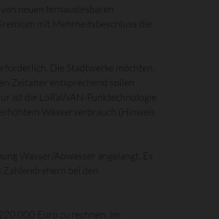
 von neuen fernauslesbaren
 Gremium mit Mehrheitsbeschluss die
erforderlich. Die Stadtwerke möchten,
en Zeitalter entsprechend sollen
ktur ist die LoRaWAN-Funktechnologie
on erhöhtem Wasserverbrauch (Hinweis
hnung Wasser/Abwasser angelangt. Es
n Zahlendrehern bei den
220.000 Euro zu rechnen. Im