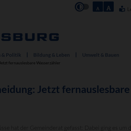
Navigation
überspringe
L
 & Politik
Bildung & Leben
Umwelt & Bauen
etzt fernauslesbare Wasserzähler
idung: Jetzt fernauslesbare
sse hat der Gemeinderat gefasst: Dabei ging es um 