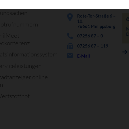
erienprogramm
undsachen
Rote-Tor-Straße 6 –
Ö
10,
otrufnummern
76661 Philippsburg
M
D
hilMeet
07256 87 – 0
eokonferenz
07256 87 – 119
atsinformationssystem
E-Mail
erviceleistungen
tadtanzeiger online
en
ertstoffhof