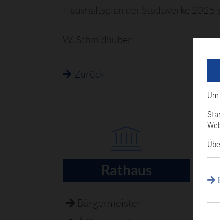
Haushaltsplan der Stadtwerke 2025 s
W. Schmidhuber
Zurück
Um 
Sta
Web
Übe
Rathaus
Navigation
überspringen
Bürgermeister
B