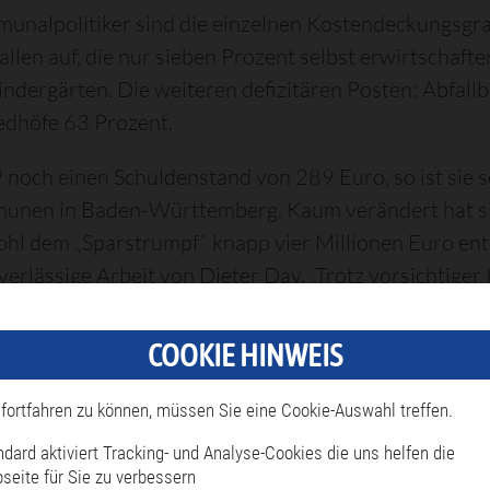
munalpolitiker sind die einzelnen Kostendeckungsgr
llen auf, die nur sieben Prozent selbst erwirtschaf
indergärten. Die weiteren defizitären Posten: Abfall
edhöfe 63 Prozent.
noch einen Schuldenstand von 289 Euro, so ist sie s
unen in Baden-Württemberg. Kaum verändert hat si
wohl dem „Sparstrumpf“ knapp vier Millionen Euro e
erlässige Arbeit von Dieter Day. „Trotz vorsichtiger
men als geplant. Das zeigt, wie auch in den Vorjah
r. Daraus resultieren immer Risiken für den Gesamth
COOKIE HINWEIS
fortfahren zu können, müssen Sie eine Cookie-Auswahl treffen.
ndard aktiviert Tracking- und Analyse-Cookies die uns helfen die
seite für Sie zu verbessern