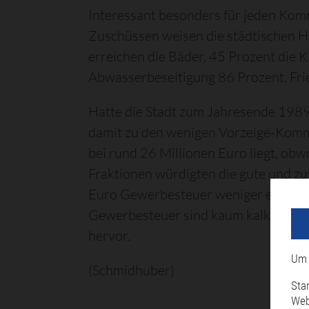
Interessant besonders für jeden Kom
Zuschüssen weisen die städtischen Ha
erreichen die Bäder, 45 Prozent die K
Abwasserbeseitigung 86 Prozent, Fri
Hatte die Stadt zum Jahresende 1989 
damit zu den wenigen Vorzeige-Komm
bei rund 26 Millionen Euro liegt, ob
Fraktionen würdigten die gute und zuv
Euro Gewerbesteuer weniger eingenom
Gewerbesteuer sind kaum kalkulierba
hervor.
Um 
(Schmidhuber)
Sta
Web