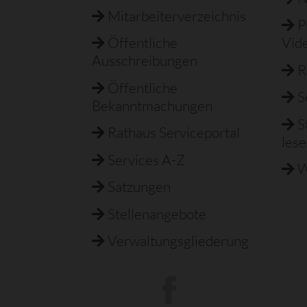
Mitarbeiterverzeichnis
P
Öffentliche
Vid
Ausschreibungen
R
Öffentliche
S
Bekanntmachungen
S
Rathaus Serviceportal
les
Services A-Z
W
Satzungen
Stellenangebote
Verwaltungsgliederung