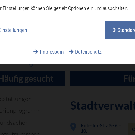
r Einstellungen können Sie gezielt Optionen ein und ausschalten.
Einstellungen
Standar
Impressum
Datenschutz
Häufig gesucht
Für
estattungen
Stadtverwal
erienprogramm
undsachen
Rote-Tor-Straße 6 –
Ö
10,
otrufnummern