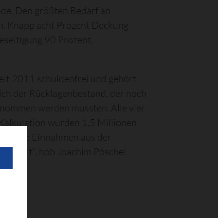
ade. Den größten Bedarf an
ten. Knapp acht Prozent Deckung
beseitigung 90 Prozent,
eit 2011 schuldenfrei und gehört
ch der Rücklagenbestand, der noch
ntnommen werden mussten. Alle vier
 Kalkulation wurden 1,5 Millionen
ren: Die Einnahmen aus der
aushalt“, hob Joachim Pöschel