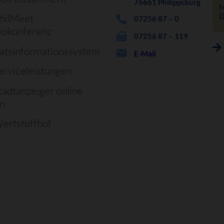
76661 Philippsburg
M
D
hilMeet
07256 87 – 0
eokonferenz
07256 87 – 119
atsinformationssystem
E-Mail
erviceleistungen
tadtanzeiger online
en
ertstoffhof