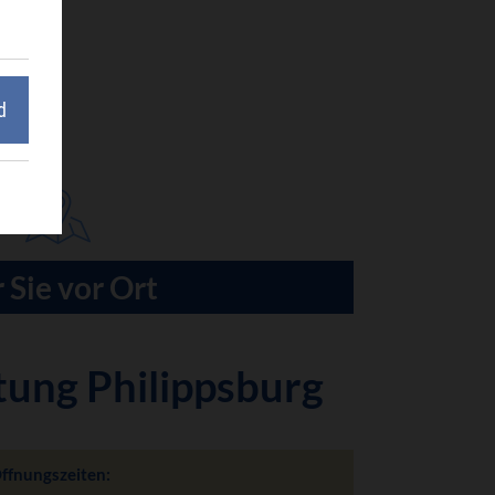
d
 Sie vor Ort
tung Philippsburg
ffnungszeiten: