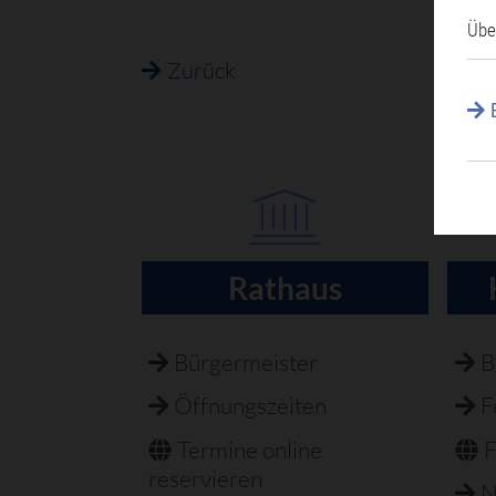
Übe
Zurück
Rathaus
Navigation
überspringen
Bürgermeister
B
Öffnungszeiten
F
Termine online
F
reservieren
N