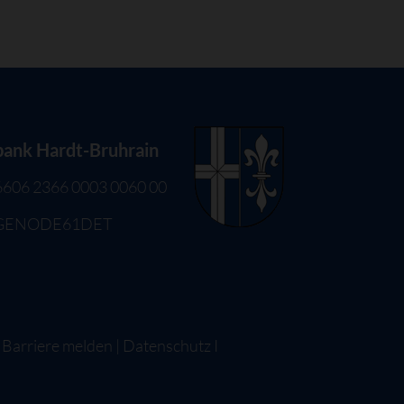
bank Hardt-Bruhrain
6606 2366 0003 0060 00
 GENODE61DET
|
Barriere melden
|
Datenschutz
I