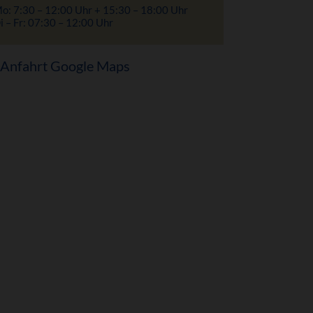
o: 7:30 – 12:00 Uhr + 15:30 – 18:00 Uhr
i – Fr: 07:30 – 12:00 Uhr
Anfahrt Google Maps