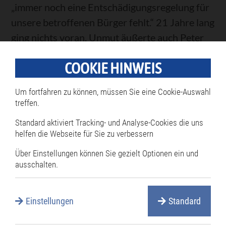
„immer noch eine Entschädigungsregelung für
unsere betroffenen Bürger fehlt.“ 21 Jahre lang
ging nichts voran. Unmut äußerte auch Peter
Steinel (Uli) mitsamt mit den anderen
COOKIE HINWEIS
Fraktionssprechern, die mit Nachfragen
aufwarteten. Bislang habe es nur
Um fortfahren zu können, müssen Sie eine Cookie-Auswahl
Beschwichtigungen der Behörde gegeben, so
treffen.
der Vorwurf. RP-Mann Weber tröstete mit
Standard aktiviert Tracking- und Analyse-Cookies die uns
dem Hinweis, dass die Häuser standsicher
helfen die Webseite für Sie zu verbessern
seien. Die Arbeiten nehmen drei Monate ab
Über Einstellungen können Sie gezielt Optionen ein und
November in Anspruch.
ausschalten.
Einstellungen
Standard
Werner Schmidhuber