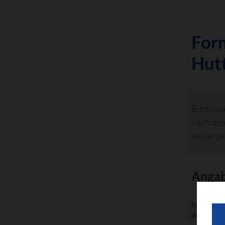
Form
Hut
Bitte be
nach dem
weiterge
Angab
Name des 
angemiete