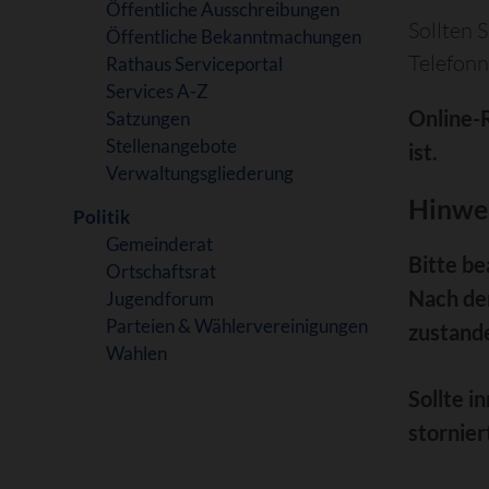
Öffentliche Ausschreibungen
Sollten 
Öffentliche Bekanntmachungen
Telefon
Rathaus Serviceportal
Services A-Z
Online-
Satzungen
Stellenangebote
ist.
Verwaltungsgliederung
Hinwei
Politik
Gemeinderat
Bitte be
Ortschaftsrat
Nach de
Jugendforum
Parteien & Wählervereinigungen
zustand
Wahlen
Sollte i
stornier