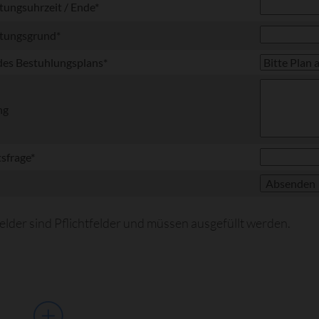
d
tungsuhrzeit / Ende
*
d
ltungsgrund
*
d
des Bestuhlungsplans
*
ng
d
tsfrage
*
Felder sind Pflichtfelder und müssen ausgefüllt werden.