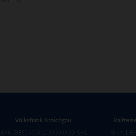
Volksbank Kraichgau
Raiffeis
IBAN: DE52 6729 2200 0000 0045 61
IBAN: DE8