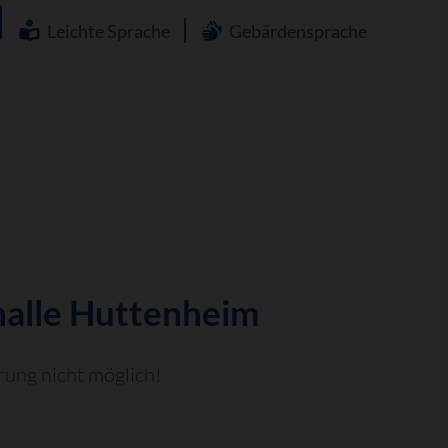
Navigation
überspringen
Leichte Sprache
Gebärdensprache
halle Huttenheim
rung nicht möglich!