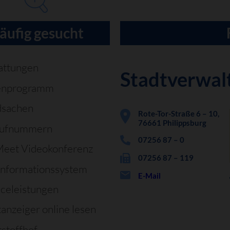
äufig gesucht
attungen
Stadtverwal
enprogramm
dsachen
Rote-Tor-Straße 6 – 10,
76661 Philippsburg
rufnummern
07256 87 – 0
Meet Videokonferenz
07256 87 – 119
informationssystem
E-Mail
iceleistungen
tanzeiger online lesen
stoffhof