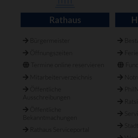
Rathaus
H
Navigation
überspringen
Bürgermeister
Best
Öffnungszeiten
Feri
Termine online reservieren
Fun
Mitarbeiterverzeichnis
Not
Öffentliche
Phil
Ausschreibungen
Rats
Öffentliche
Serv
Bekanntmachungen
Stad
Rathaus Serviceportal
Wert