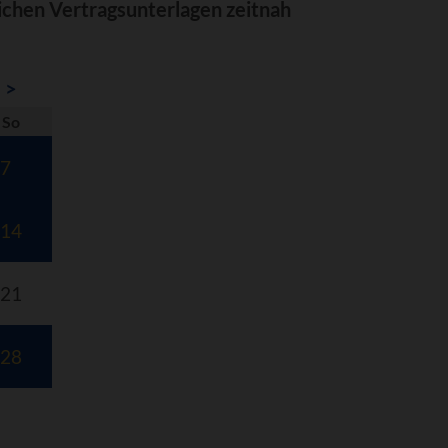
lichen Vertragsunterlagen zeitnah
>
nntag
So
7
14
21
28