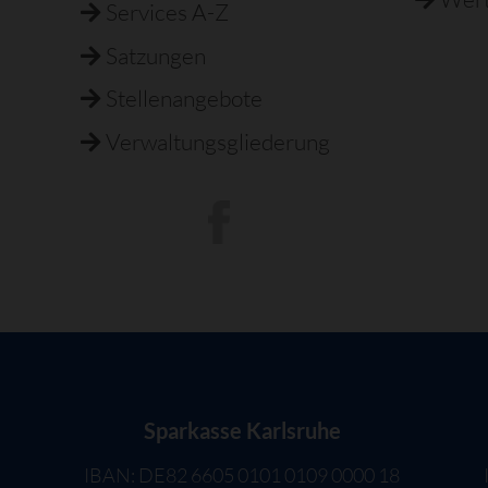
Services A-Z
Satzungen
Stellenangebote
Verwaltungsgliederung
Sparkasse Karlsruhe
IBAN: DE82 6605 0101 0109 0000 18