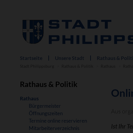
Startseite
Unsere Stadt
Rathaus & Polit
Navigation
überspringen
Stadt Philippsburg
Rathaus & Politik
Rathaus
Ratha
Rathaus & Politik
Onli
Navigation
Rathaus
überspringen
Bürgermeister
Aus orga
Öffnungszeiten
Termine online reservieren
Ist Ihr T
Mitarbeiterverzeichnis