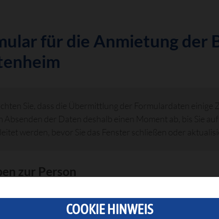
ular für die Anmietung der 
tenheim
achten Sie, dass die Übermittlung der Formulardaten einige 
 Absenden der Daten deshalb einen Moment ab, bis Sie au
leitet werden, bevor Sie das Fenster schließen oder aktualisi
en zur Person
Vereins (falls die Halle von einem Verein
COOKIE HINWEIS
t werden soll)