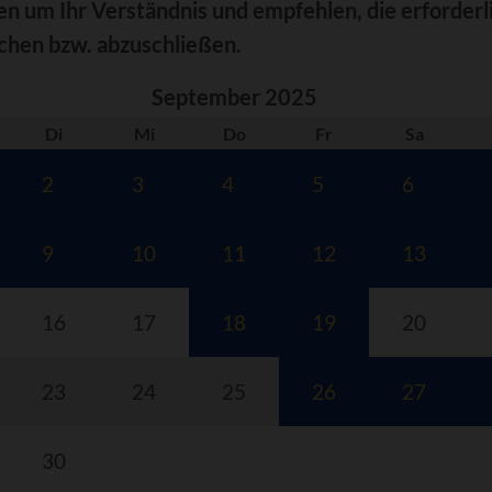
en um Ihr Verständnis und empfehlen, die erforder
chen bzw. abzuschließen.
September 2025
ag
enstag
ttwoch
nnerstag
eitag
mstag
Di
Mi
Do
Fr
Sa
2
3
4
5
6
9
10
11
12
13
16
17
18
19
20
23
24
25
26
27
30