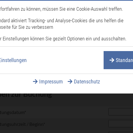
d
e
*
fortfahren zu können, müssen Sie eine Cookie-Auswahl treffen.
d
*
ndard aktiviert Tracking- und Analyse-Cookies die uns helfen die
seite für Sie zu verbessern
d
Hausnummer
*
r Einstellungen können Sie gezielt Optionen ein und ausschalten.
d
ahl
*
d
Einstellungen
Standar
d
ummer
*
d
Impressum
Datenschutz
en zur Buchung
d
ltungsdatum
*
d
tungsuhrzeit / Beginn
*