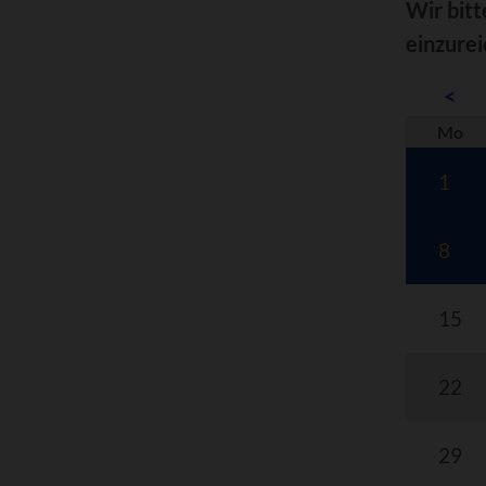
Wir bitt
einzurei
<
nt
Mo
1
8
15
22
29