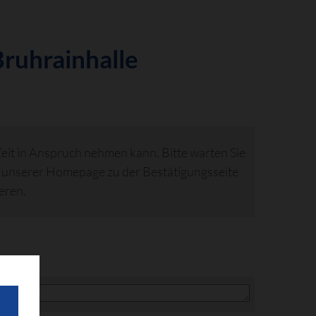
Bruhrainhalle
Zeit in Anspruch nehmen kann. Bitte warten Sie
f unserer Homepage zu der Bestätigungsseite
eren.