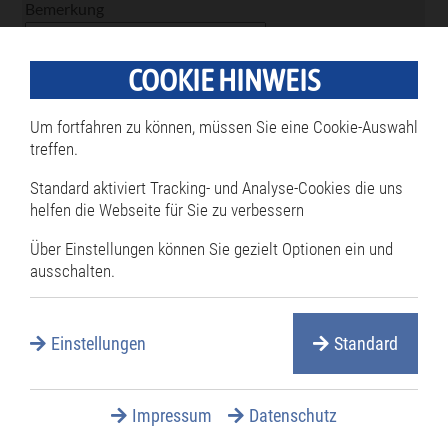
Bemerkung
COOKIE HINWEIS
Pflichtfeld
Sicherheitsfrage
*
Um fortfahren zu können, müssen Sie eine Cookie-Auswahl
Was ist die Summe aus 3 und 8?
treffen.
Standard aktiviert Tracking- und Analyse-Cookies die uns
helfen die Webseite für Sie zu verbessern
* Diese Felder sind Pflichtfelder und müssen ausgefüllt werden.
Über Einstellungen können Sie gezielt Optionen ein und
ausschalten.
Rathaus & Politik
Navigation
Rathaus
Einstellungen
Standard
überspringen
Bürgermeister
Öffnungszeiten
Impressum
Datenschutz
Termine online reservieren