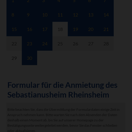
1
2
3
4
5
6
7
8
9
10
11
12
13
14
15
16
17
18
19
20
21
22
23
24
25
26
27
28
29
30
Formular für die Anmietung des
Sebastianusheim Rheinsheim
Bitte beachten Sie, dass die Übermittlung der Formulardaten einige Zeit in
Anspruch nehmen kann. Bitte warten Sie nach dem Absenden der Daten
deshalb einen Moment ab, bis Sie auf unserer Homepage zu der
Bestätigungsseite weitergeleitet werden, bevor Sie das Fenster schließen
oder aktualisieren.