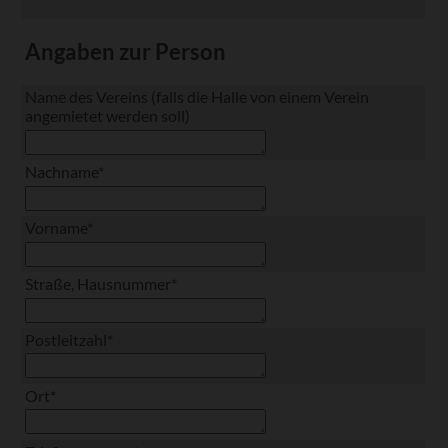
Angaben zur Person
Name des Vereins (falls die Halle von einem Verein
angemietet werden soll)
Pflichtfeld
Nachname
*
Pflichtfeld
Vorname
*
Pflichtfeld
Straße, Hausnummer
*
Pflichtfeld
Postleitzahl
*
Pflichtfeld
Ort
*