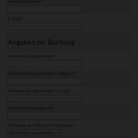
Pflichtfeld
Telefonnummer
*
Pflichtfeld
E-Mail
*
Angaben zur Buchung
Pflichtfeld
Veranstaltungsdatum
*
Pflichtfeld
Veranstaltungsuhrzeit / Beginn
*
Pflichtfeld
Veranstaltungsuhrzeit / Ende
*
Pflichtfeld
Veranstaltungsgrund
*
Pflichtfeld
Variante des Bestuhlungsplans
*