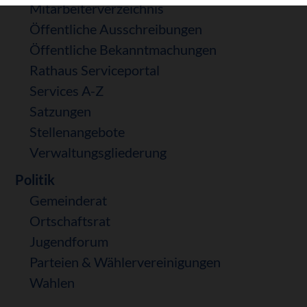
Mitarbeiterverzeichnis
Öffentliche Ausschreibungen
Öffentliche Bekanntmachungen
Rathaus Serviceportal
Services A-Z
Satzungen
Stellenangebote
Verwaltungsgliederung
Politik
Gemeinderat
Ortschaftsrat
Jugendforum
Parteien & Wählervereinigungen
Wahlen