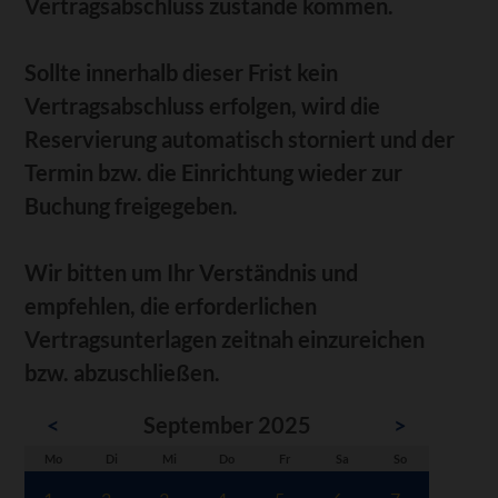
Vertragsabschluss zustande kommen.
Sollte innerhalb dieser Frist kein
Vertragsabschluss erfolgen, wird die
Reservierung automatisch storniert und der
Termin bzw. die Einrichtung wieder zur
Buchung freigegeben.
Wir bitten um Ihr Verständnis und
empfehlen, die erforderlichen
Vertragsunterlagen zeitnah einzureichen
bzw. abzuschließen.
<
September 2025
>
ntag
enstag
ttwoch
nnerstag
eitag
mstag
nntag
Mo
Di
Mi
Do
Fr
Sa
So