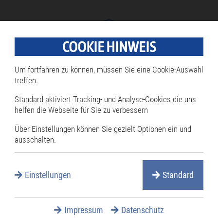
COOKIE HINWEIS
Rathaus
Um fortfahren zu können, müssen Sie eine Cookie-Auswahl
Navigation
überspringen
Bürgermeister
treffen.
Öffnungszeiten
Standard aktiviert Tracking- und Analyse-Cookies die uns
helfen die Webseite für Sie zu verbessern
Termine online reservieren
Über Einstellungen können Sie gezielt Optionen ein und
Mitarbeiterverzeichnis
ausschalten.
Öffentliche Ausschreibungen
Öffentliche Bekanntmachungen
Einstellungen
Standard
Rathaus Serviceportal
Services A-Z
Impressum
Datenschutz