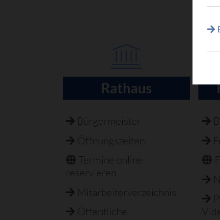
Rathaus
Navigation
überspringen
Bürgermeister
B
Öffnungszeiten
F
Termine online
F
reservieren
N
Mitarbeiterverzeichnis
P
Öffentliche
Vid