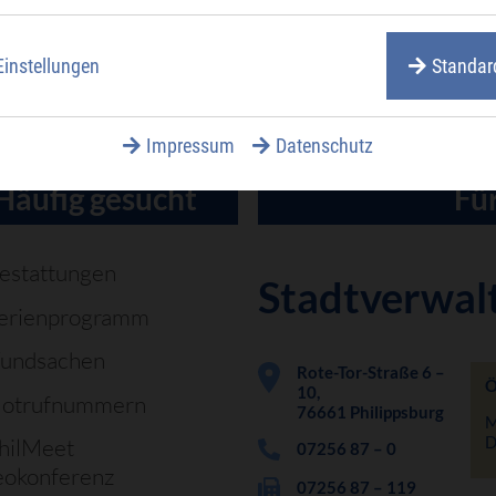
Einstellungen
Standar
Impressum
Datenschutz
Häufig gesucht
Für
estattungen
Stadtverwal
erienprogramm
undsachen
Rote-Tor-Straße 6 –
Ö
10,
otrufnummern
76661 Philippsburg
M
D
hilMeet
07256 87 – 0
eokonferenz
07256 87 – 119