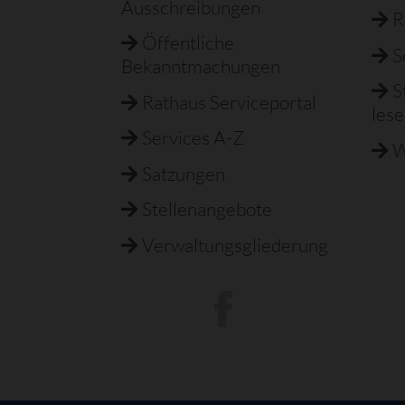
Ausschreibungen
R
Öffentliche
S
Bekanntmachungen
S
Rathaus Serviceportal
les
Services A-Z
W
Satzungen
Stellenangebote
Verwaltungsgliederung