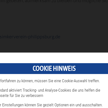
hin gebeten, aufmerksam zu bleiben und mögliche Sic
simkerverein-philippsburg.de
g.de
COOKIE HINWEIS
n,
fortfahren zu können, müssen Sie eine Cookie-Auswahl treffen.
ndard aktiviert Tracking- und Analyse-Cookies die uns helfen die
seite für Sie zu verbessern
r Einstellungen können Sie gezielt Optionen ein und ausschalten.