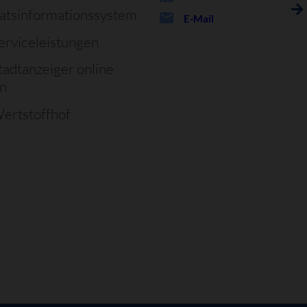
atsinformationssystem
E-Mail
erviceleistungen
tadtanzeiger online
en
ertstoffhof