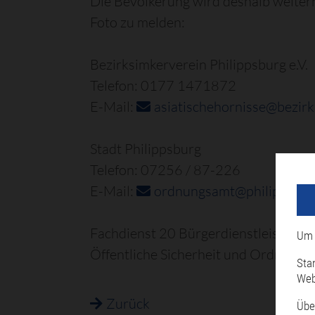
Die Bevölkerung wird deshalb weiter
Foto zu melden:
Bezirksimkerverein Philippsburg e.V.
Telefon: 0177 1471872
E-Mail:
asiatischehornisse@bezirk
Stadt Philippsburg
Telefon: 07256 / 87-226
E-Mail:
ordnungsamt@philippsbur
Fachdienst 20 Bürgerdienstleistunge
Um 
Öffentliche Sicherheit und Ordnung
Sta
Web
Zurück
Übe