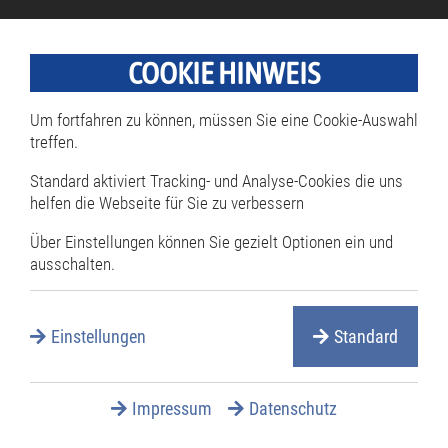
Umwelt & Bauen
COOKIE HINWEIS
Navigation
Bauen
überspringen
Bauleitplanung
Um fortfahren zu können, müssen Sie eine Cookie-Auswahl
Flächennutzungsplan
treffen.
Bebauungsplan
Standard aktiviert Tracking- und Analyse-Cookies die uns
Bauliche
helfen die Webseite für Sie zu verbessern
Erneuerungsmaßnahmen/Sanierung
Über Einstellungen können Sie gezielt Optionen ein und
Grundstücksangebote
ausschalten.
Gutachterausschuss
Allgemeines
Einstellungen
Standard
Bodenrichtwerte
Wertgutachten (PDF)
Impressum
Datenschutz
Umwelt
Abfallentsorgung