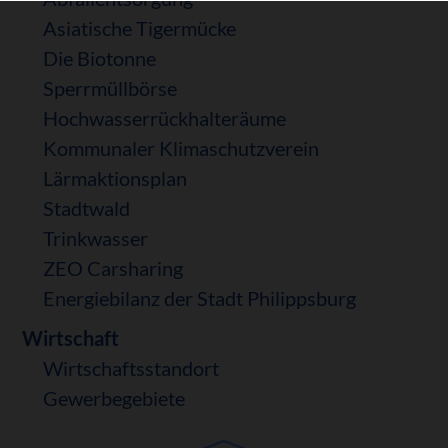
Asiatische Tigermücke
Die Biotonne
Sperrmüllbörse
Hochwasserrückhalteräume
Kommunaler Klimaschutzverein
Lärmaktionsplan
Stadtwald
Trinkwasser
ZEO Carsharing
Energiebilanz der Stadt Philippsburg
Wirtschaft
Wirtschaftsstandort
Gewerbegebiete