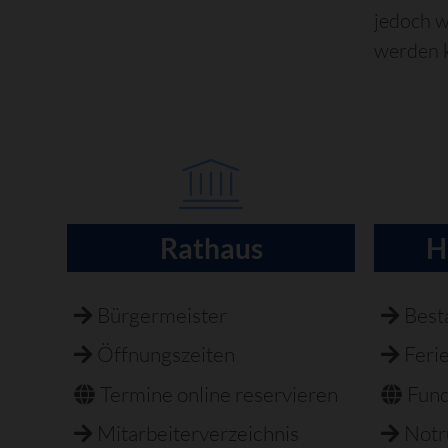
jedoch w
werden 
Rathaus
H
Navigation
überspringen
Bürgermeister
Best
Öffnungszeiten
Feri
Termine online reservieren
Fun
Mitarbeiterverzeichnis
Not