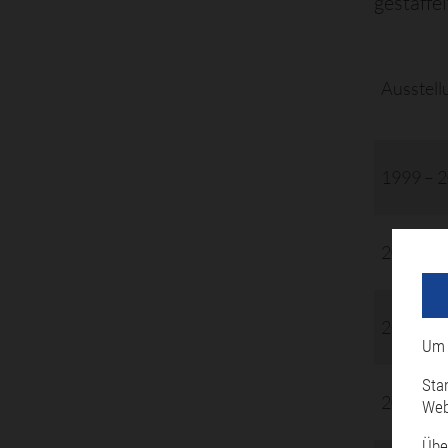
gestaffe
Ausstell
1999 – 
2002 – 
2005 – 
Um 
Sta
2008
Web
Übe