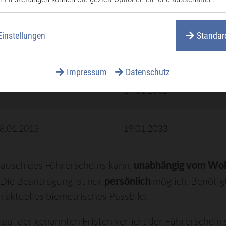
19.01.2030
Einstellungen
Standar
19.01.2031
Impressum
Datenschutz
19.01.2032
18.01.2013
19.01.2033
ausch des Führerscheins kann,
unabhängig vom Woh
Die Beantragung ist nur
persönlich
möglich. Benötigt
n aktuelles biometrisches Passbild.
auf der genannten Fristen verliert der Führerschein s