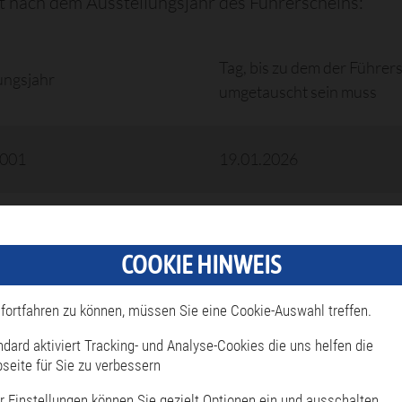
lt nach dem Ausstellungsjahr des Führerscheins:
Tag, bis zu dem der Führer
ungsjahr
umgetauscht sein muss
2001
19.01.2026
2004
19.01.2027
COOKIE HINWEIS
2007
19.01.2028
fortfahren zu können, müssen Sie eine Cookie-Auswahl treffen.
ndard aktiviert Tracking- und Analyse-Cookies die uns helfen die
19.01.2029
seite für Sie zu verbessern
r Einstellungen können Sie gezielt Optionen ein und ausschalten.