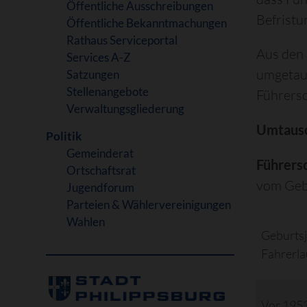
Öffentliche Ausschreibungen
Befrist
Öffentliche Bekanntmachungen
Rathaus Serviceportal
Aus den
Services A-Z
umgetaus
Satzungen
Stellenangebote
Führersc
Verwaltungsgliederung
Umtausc
Politik
Gemeinderat
Führersc
Ortschaftsrat
vom Gebu
Jugendforum
Parteien & Wählervereinigungen
Wahlen
Geburtsj
Fahrerla
Vor 195