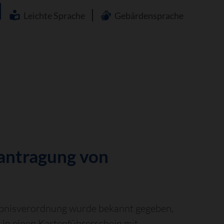
Navigation
überspringen
Leichte Sprache
Gebärdensprache
antragung von
ubnisverordnung wurde bekannt gegeben,
 in einen Kartenführerschein mit