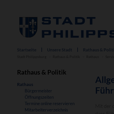
Startseite
Unsere Stadt
Rathaus & Polit
Navigation
überspringen
Stadt Philippsburg
Rathaus & Politik
Rathaus
Servi
Rathaus & Politik
Allg
Navigation
Rathaus
Führ
überspringen
Bürgermeister
Öffnungszeiten
Termine online reservieren
Mit der
Mitarbeiterverzeichnis
dass Füh