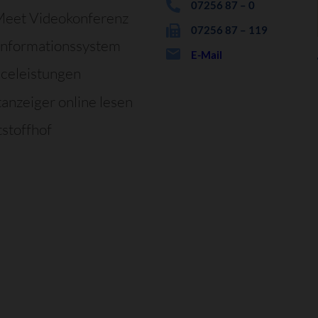
07256 87 – 0
Meet Videokonferenz
07256 87 – 119
informationssystem
E-Mail
iceleistungen
tanzeiger online lesen
stoffhof