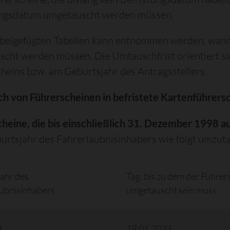
ungsdatum umgetauscht werden müssen.
 beigefügten Tabellen kann entnommen werden, wann
cht werden müssen. Die Umtauschfrist orientiert si
heins bzw. am Geburtsjahr des Antragsstellers.
h von Führerscheinen in befristete Kartenführers
heine, die bis einschließlich 31. Dezember 1998 a
rtsjahr des Fahrerlaubnisinhabers wie folgt umzut
ahr des
Tag, bis zu dem der Führer
ubnisinhabers
umgetauscht sein muss
3
19.01.2033