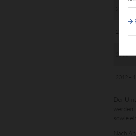
2009
2010
2011
2012 – 
Der Umt
werden. 
sowie ei
Nach Abl