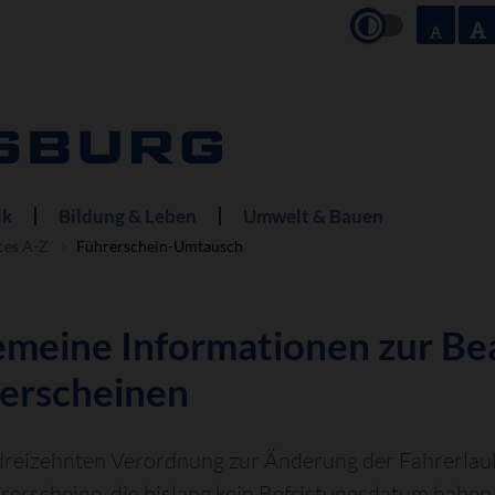
ik
Bildung & Leben
Umwelt & Bauen
ces A-Z
Führerschein-Umtausch
emeine Informationen zur Be
erscheinen
 dreizehnten Verordnung zur Änderung der Fahrerla
rerscheine, die bislang kein Befristungsdatum haben,