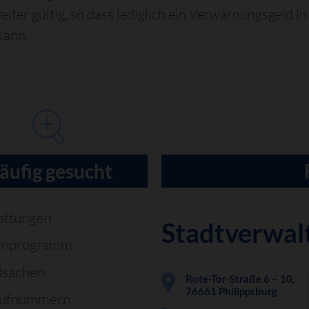
eiter gültig, so dass lediglich ein Verwarnungsgeld 
kann.
äufig gesucht
attungen
Stadtverwal
enprogramm
dsachen
Rote-Tor-Straße 6 – 10,
76661 Philippsburg
rufnummern