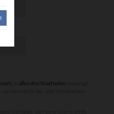
d
nort,
in
allen drei Stadtteilen
beantragt
 werden hierfür der „alte“ Führerschein
eine Gültigkeit, die Fahrerlaubnis bleibt