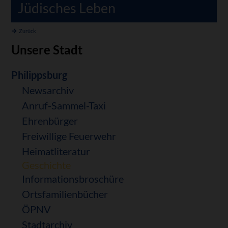
Jüdisches Leben
Zurück
Unsere Stadt
Navigation
Philippsburg
überspringen
Newsarchiv
Anruf-Sammel-Taxi
Ehrenbürger
Freiwillige Feuerwehr
Heimatliteratur
Geschichte
Informationsbroschüre
Ortsfamilienbücher
ÖPNV
Stadtarchiv