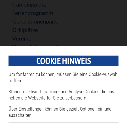
Campingplatz
Ferienprogramm
Generationenpark
Grillplätze
Vereine
Veranstaltungshallen
Projekte
COOKIE HINWEIS
Förderprojekt „Innenstadtberater“
Um fortfahren zu können, müssen Sie eine Cookie-Auswahl
treffen.
Standard aktiviert Tracking- und Analyse-Cookies die uns
Rathaus
helfen die Webseite für Sie zu verbessern
Über Einstellungen können Sie gezielt Optionen ein und
Navigation
überspringen
Bürgermeister
ausschalten.
Öffnungszeiten