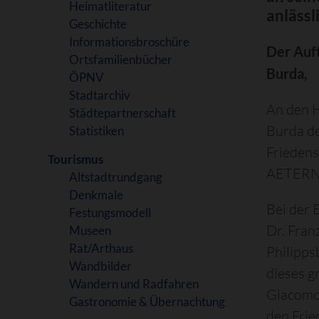
Heimatliteratur
anlässl
Geschichte
Informationsbroschüre
Der Auft
Ortsfamilienbücher
Burda,
ÖPNV
Stadtarchiv
An den 
Städtepartnerschaft
Burda d
Statistiken
Frieden
Tourismus
AETERNA
Altstadtrundgang
Denkmale
Bei der
Festungsmodell
Dr. Fran
Museen
Rat/Arthaus
Philipps
Wandbilder
dieses g
Wandern und Radfahren
Giacomo
Gastronomie & Übernachtung
den Frie