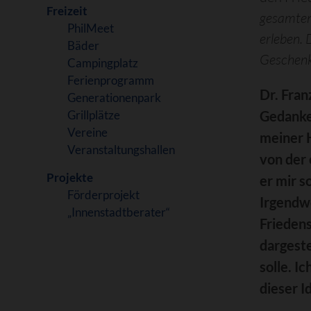
Freizeit
gesamten
PhilMeet
erleben. 
Bäder
Geschenk
Campingplatz
Ferienprogramm
Dr. Fran
Generationenpark
Grillplätze
Gedanke
Vereine
meiner 
Veranstaltungshallen
von der 
Projekte
er mir s
Förderprojekt
Irgendwo
„Innenstadtberater“
Friedens
dargeste
solle. I
dieser I