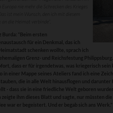
 Europa nie mehr die Schrecken des Krieges
Das ist mein Wunsch, den ich mit diesem
 an die Heimat verbinde“.
z Burda: “
Beim ersten
naustausch für ein Denkmal, das ich
Heimatstadt schenken wollte, sprach ich
ehemaligen Grenz- und Reichsfestung Philippsburg. 
ofort, dass er für irgendetwas, was kriegerisch sei
 in einer Mappe seines Ateliers fand ich eine Zeich
tauben, die in alle Welt hinausflogen und darunter
llt - dass sie in eine friedliche Welt geboren wur
ch zeigte ihm dieses Blatt und sagte, nur müssten d
dee war er begeistert. Und er begab sich ans Werk.“