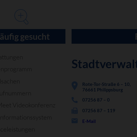
äufig gesucht
attungen
Stadtverwal
enprogramm
dsachen
Rote-Tor-Straße 6 – 10,
76661 Philippsburg
rufnummern
07256 87 – 0
Meet Videokonferenz
07256 87 – 119
informationssystem
E-Mail
iceleistungen