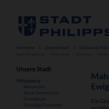
Startseite
Unsere Stadt
Rathaus & Polit
Navigation
überspringen
Stadt Philippsburg
Unsere Stadt
Tourismus
Denkm
Unsere Stadt
Mahn
Navigation
Philippsburg
Ewig
überspringen
Newsarchiv
Anruf-Sammel-Taxi
Ehrenbürger
Ein Ges
Freiwillige Feuerwehr
an sein