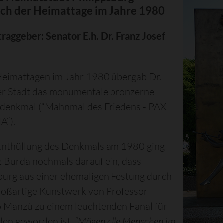
ich der Heimattage im Jahre 1980
raggeber: Senator E.h. Dr. Franz Josef
Heimattagen im Jahr 1980 übergab Dr.
er Stadt das monumentale bronzerne
sdenkmal (“Mahnmal des Friedens - PAX
“).
 Enthüllung des Denkmals am 1980 ging
z Burda nochmals darauf ein, dass
burg aus einer ehemaligen Festung durch
roßartige Kunstwerk von Professor
 Manzù zu einem leuchtenden Fanal für
den geworden ist.
“Mögen alle Menschen im