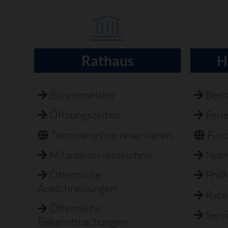
Rathaus
H
Navigation
überspringen
Bürgermeister
Best
Öffnungszeiten
Feri
Termine online reservieren
Fun
Mitarbeiterverzeichnis
Not
Öffentliche
Phil
Ausschreibungen
Rats
Öffentliche
Serv
Bekanntmachungen