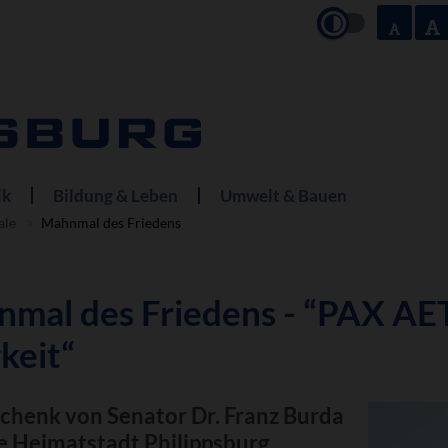
ik
Bildung & Leben
Umwelt & Bauen
ale
Mahnmal des Friedens
mal des Friedens - “PAX AET
keit“
chenk von Senator Dr. Franz Burda
e Heimatstadt Philippsburg