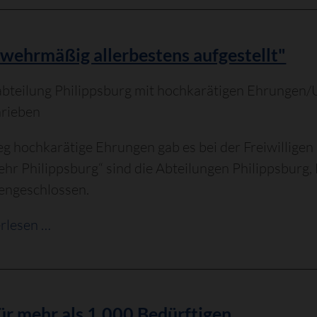
Übereinstimmung
in
Sachen
wehrmäßig allerbestens aufgestellt"
Marktplatz
teilung Philippsburg mit hochkarätigen Ehrungen/U
hrieben
 hochkarätige Ehrungen gab es bei der Freiwillige
hr Philippsburg“ sind die Abteilungen Philippsburg
ngeschlossen.
"Feuerwehrmäßig
rlesen …
allerbestens
aufgestellt"
für mehr als 1.000 Bedürftigen