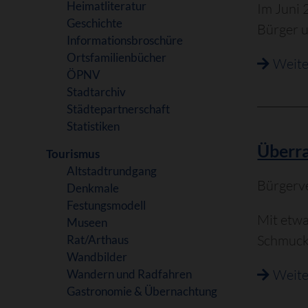
Heimatliteratur
Im Juni 
Geschichte
Bürger u
Informationsbroschüre
Ortsfamilienbücher
Weite
ÖPNV
Stadtarchiv
Städtepartnerschaft
Statistiken
Überra
Tourismus
Altstadtrundgang
Bürgerve
Denkmale
Festungsmodell
Mit etwa
Museen
Schmucks
Rat/Arthaus
Wandbilder
Weite
Wandern und Radfahren
Gastronomie & Übernachtung