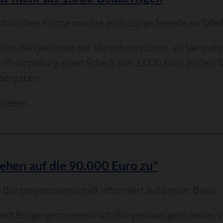
olischen Kirche machte großzügige Spende an Tafel
lten die Gesichter der Verantwortlichen, als Vertret
/Philippsburg einen Scheck von 1.000 Euro an den T
übergaben.
Hilfe
rlesen …
für
mehr
als
1.000
ehen auf die 90.000 Euro zu"
Bedürftigen
ve Bürgergenossenschaft informiert auf breiter Basis
ekt Bürgergenossenschaft/Bürgerhaus geht weiter vo