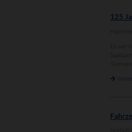
125 Ja
Hochinte
Es war d
Saalbach
Turnvere
Weite
Fahrz
Notfallh