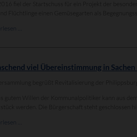
2016 fiel der Startschuss für ein Projekt der beson
nd Flüchtlinge einen Gemüsegarten als Begegnungsst
Arbeitskreis
rlesen …
Integration
Philippsburg
schend viel Übereinstimmung in Sachen
rsammlung begrüßt Revitalisierung der Philippsbur
s gutem Willen der Kommunalpolitiker kann aus dem 
tück werden. Die Bürgerschaft steht geschlossen h
Überraschend
rlesen …
viel