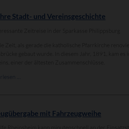
Kindergarten
ausgebucht?
hre Stadt- und Vereinsgeschichte
ressante Zeitreise in der Sparkasse Philippsburg
ie Zeit, als gerade die katholische Pfarrkirche renov
brücke gebaut wurde. In diesem Jahr, 1891, kam es 
ins, einer der ältesten Zusammenschlüsse.
125
rlesen …
Jahre
Stadt-
und
Vereinsgeschichte
eugübergabe mit Fahrzeugweihe
ilfe Rheinsheim kann minutenschnell an der Einsatzst