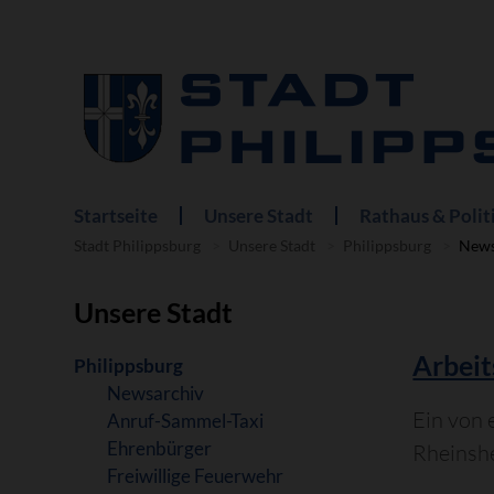
Startseite
Unsere Stadt
Rathaus & Polit
Navigation
überspringen
Stadt Philippsburg
Unsere Stadt
Philippsburg
News
Unsere Stadt
Arbeit
Navigation
Philippsburg
überspringen
Newsarchiv
Ein von 
Anruf-Sammel-Taxi
Ehrenbürger
Rheinsh
Freiwillige Feuerwehr