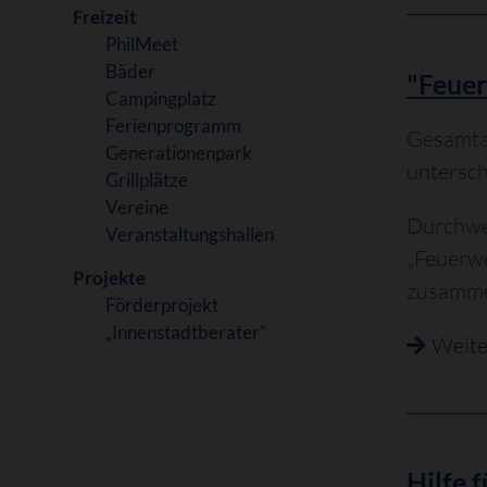
Freizeit
PhilMeet
Bäder
"Feuer
Campingplatz
Ferienprogramm
Gesamtab
Generationenpark
untersc
Grillplätze
Vereine
Durchweg
Veranstaltungshallen
„Feuerwe
Projekte
zusamme
Förderprojekt
„Innenstadtberater“
Weite
Hilfe 