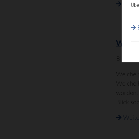
Weite
Übe
Warum 
Blick hi
Welche p
Welche 
worden. 
Blick so
Weite