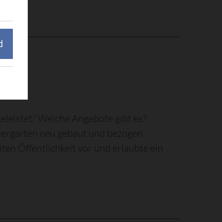
d
zeption
eleistet? Welche Angebote gibt es?
ergarten neu gebaut und bezogen
iten Öffentlichkeit vor und erlaubte ein