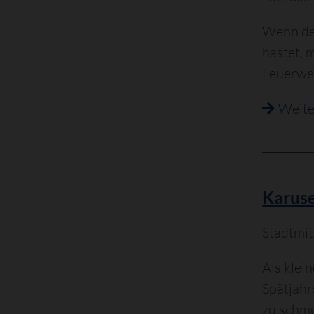
Wenn de
hastet, 
Feuerwe
Weite
Karuse
Stadtmit
Als klei
Spätjahr
zu schm