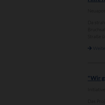
Neuapost
Da strah
Bruchsal
Straße 
Weite
"Wir g
Initiati
Das Proj