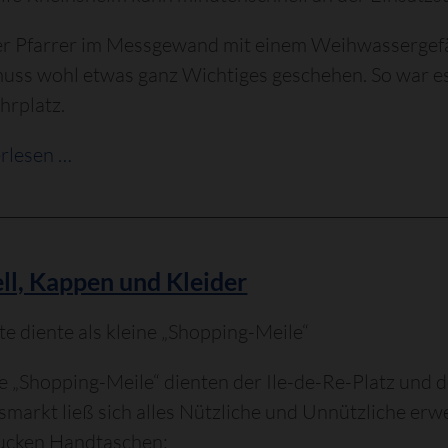
r Pfarrer im Messgewand mit einem Weihwassergef
muss wohl etwas ganz Wichtiges geschehen. So war 
hrplatz.
Fahrzeugübergabe
rlesen …
mit
Fahrzeugweihe
ll, Kappen und Kleider
te diente als kleine „Shopping-Meile“
ne „Shopping-Meile“ dienten der Ile-de-Re-Platz und
smarkt ließ sich alles Nützliche und Unnützliche erw
ucken Handtaschen: