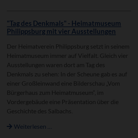
und
Bayerisches
"Tag des Denkmals" - Heimatmuseum
in
Philippsburg mit vier Ausstellungen
Rheinsheim
Der Heimatverein Philippsburg setzt in seinem
Heimatmuseum immer auf Vielfalt. Gleich vier
Ausstellungen waren dort am Tag des
Denkmals zu sehen: In der Scheune gab es auf
einer Großleinwand eine Bilderschau „Vom
Bürgerhaus zum Heimatmuseum“, im
Vordergebäude eine Präsentation über die
Geschichte des Salbachs.
"Tag
Weiterlesen …
des