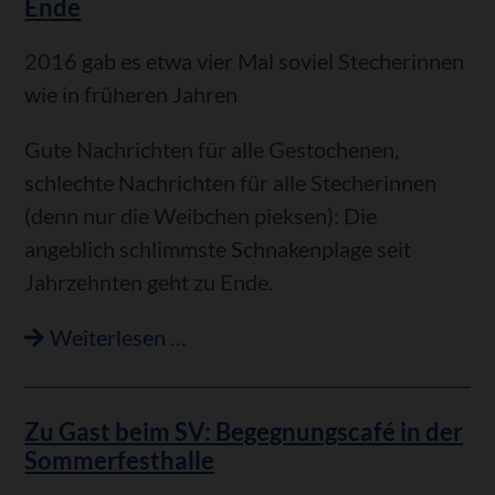
Ende
entdeckten
Wildkatzen
2016 gab es etwa vier Mal soviel Stecherinnen
wie in früheren Jahren
Gute Nachrichten für alle Gestochenen,
schlechte Nachrichten für alle Stecherinnen
(denn nur die Weibchen pieksen): Die
angeblich schlimmste Schnakenplage seit
Jahrzehnten geht zu Ende.
Schnakenjahr
Weiterlesen …
der
Superlative
Zu Gast beim SV: Begegnungscafé in der
geht
Sommerfesthalle
zu