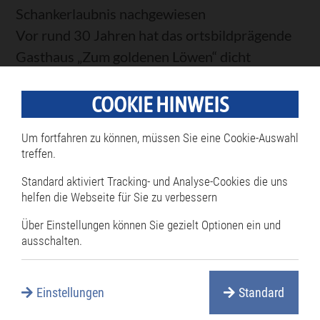
Sommerfesthalle
Schankerlaubnis nachgewiesen
Vor rund 30 Jahren hat das ortsbildprägende
Gasthaus „Zum goldenen Löwen“ dicht
gemacht. Dann gab es dort eine Zeitlang eine
Eisdiele.
COOKIE HINWEIS
"Löwen"
Weiterlesen …
Um fortfahren zu können, müssen Sie eine Cookie-Auswahl
treffen.
nach
gut
Standard aktiviert Tracking- und Analyse-Cookies die uns
Urlaubsvergnügen in Philippsburg -
helfen die Webseite für Sie zu verbessern
30
Ernst-Freyer-Freibad und Campingplatz
Jahren
Über Einstellungen können Sie gezielt Optionen ein und
ziehen Besucher an
wieder
ausschalten.
geöffnet
Sommer, Sonne, blauer Himmel - das Freibad
ruft! Ab ins kühle Nass! Wer in Philippsburg
Einstellungen
Standard
oder in unmittelbarer Nähe wohnt, ergreift die