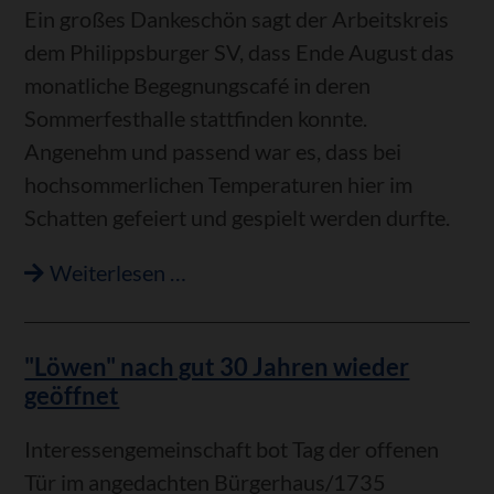
Ende
Ein großes Dankeschön sagt der Arbeitskreis
dem Philippsburger SV, dass Ende August das
monatliche Begegnungscafé in deren
Sommerfesthalle stattfinden konnte.
Angenehm und passend war es, dass bei
hochsommerlichen Temperaturen hier im
Schatten gefeiert und gespielt werden durfte.
Zu
Weiterlesen …
Gast
beim
"Löwen" nach gut 30 Jahren wieder
SV:
geöffnet
Begegnungscafé
in
Interessengemeinschaft bot Tag der offenen
der
Tür im angedachten Bürgerhaus/1735