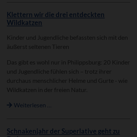
Denkmals"
Klettern wir die drei entdeckten
-
Wildkatzen
Heimatmuseum
Philippsburg
Kinder und Jugendliche befassten sich mit den
mit
äußerst seltenen Tieren
vier
Ausstellungen
Das gibt es wohl nur in Philippsburg: 20 Kinder
und Jugendliche fühlen sich – trotz ihrer
durchaus menschlicher Helme und Gurte - wie
Wildkatzen in der freien Natur.
Klettern
Weiterlesen …
wir
die
Schnakenjahr der Superlative geht zu
drei