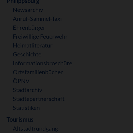
Navigation
Philippsburg
Besucher
überspringen
Newsarchiv
an
Anruf-Sammel-Taxi
Ehrenbürger
Freiwillige Feuerwehr
Heimatliteratur
Geschichte
Informationsbroschüre
Ortsfamilienbücher
ÖPNV
Stadtarchiv
Städtepartnerschaft
Statistiken
Tourismus
Altstadtrundgang