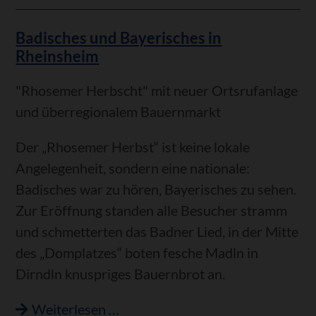
an
Badisches und Bayerisches in
der
Rheinsheim
Nopp-
Schule
"Rhosemer Herbscht" mit neuer Ortsrufanlage
und überregionalem Bauernmarkt
Der „Rhosemer Herbst“ ist keine lokale
Angelegenheit, sondern eine nationale:
Badisches war zu hören, Bayerisches zu sehen.
Zur Eröffnung standen alle Besucher stramm
und schmetterten das Badner Lied, in der Mitte
des „Domplatzes“ boten fesche Madln in
Dirndln knuspriges Bauernbrot an.
Badisches
Weiterlesen …