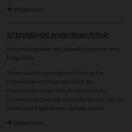
Aus
Weiterlesen …
dem
Gemeinderat
62 Erstklässler an der Nopp-Schule
Einschulungsfeier mit abwechslungsreichem
Programm
Wenn das kein gelungener Einstieg für
Erstklässler ist! Im großen Hof der
Hieronymus-Nopp-Schule herrschte zur
Einschulungsfeier das schönste Wetter mit viel
Sonne und angenehmen Temperaturen.
62
Weiterlesen …
Erstklässler