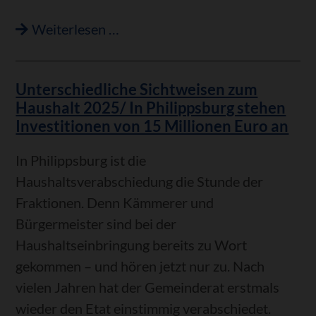
Verabschiedung
Weiterlesen …
von
Herrn
Unterschiedliche Sichtweisen zum
Heinrich
Haushalt 2025/ In Philippsburg stehen
Haag
Investitionen von 15 Millionen Euro an
in
den
In Philippsburg ist die
Ruhestand
Haushaltsverabschiedung die Stunde der
Fraktionen. Denn Kämmerer und
Bürgermeister sind bei der
Haushaltseinbringung bereits zu Wort
gekommen – und hören jetzt nur zu. Nach
vielen Jahren hat der Gemeinderat erstmals
wieder den Etat einstimmig verabschiedet.