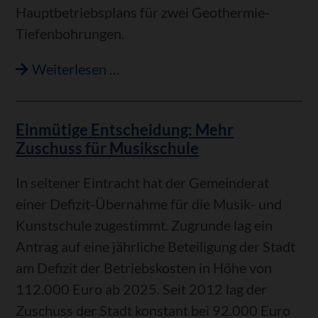
Hauptbetriebsplans für zwei Geothermie-
Tiefenbohrungen.
Inhaltlicher
Weiterlesen …
Spagat
im
Einmütige Entscheidung: Mehr
Gemeinderat
Zuschuss für Musikschule
/
Mehrheit
In seltener Eintracht hat der Gemeinderat
stellt
einer Defizit-Übernahme für die Musik- und
weitere
Kunstschule zugestimmt. Zugrunde lag ein
Weichen
Antrag auf eine jährliche Beteiligung der Stadt
für
am Defizit der Betriebskosten in Höhe von
Tiefengeothermie
112.000 Euro ab 2025. Seit 2012 lag der
Zuschuss der Stadt konstant bei 92.000 Euro