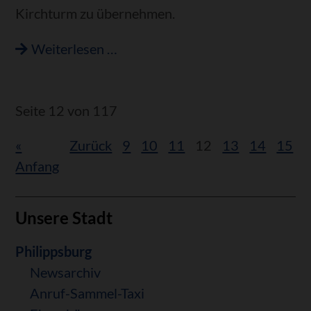
Kirchturm zu übernehmen.
Gemeinderat
Weiterlesen …
will
aussagefähige
Unterlagen
Seite 12 von 117
«
Zurück
9
10
11
12
13
14
15
V
Anfang
Unsere Stadt
Navigation
Philippsburg
überspringen
Newsarchiv
Anruf-Sammel-Taxi