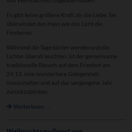
von Weihnachten folgendermaßen:
des
Es gibt keine größere Kraft als die Liebe. Sie
Gemeinderates
überwindet den Hass wie das Licht die
am
Finsternis.
10.12.2024
Während die Tage kürzer werden und die
Lichter überall leuchten, ist der gemeinsame
traditionelle Besuch auf dem Friedhof am
24.12. eine wunderbare Gelegenheit,
innezuhalten und auf das vergangene Jahr
zurückzublicken.
Weihnachtliche
Weiterlesen …
Weisen
auf
Weihnachtsgrußwort von