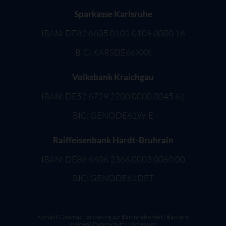
Sparkasse Karlsruhe
IBAN: DE82 6605 0101 0109 0000 18
BIC: KARSDE66XXX
Volksbank Kraichgau
IBAN: DE52 6729 2200 0000 0045 61
BIC: GENODE61WIE
Raiffeisenbank Hardt-Bruhrain
IBAN: DE88 6606 2366 0003 0060 00
BIC: GENODE61DET
Kontakt
I
Sitemap
|
Erklärung zur Barrierefreiheit
|
Barriere
melden
|
Datenschutz
I
Impressum