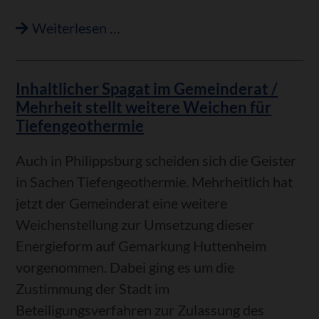
Unterschiedliche
Weiterlesen …
Sichtweisen
zum
Inhaltlicher Spagat im Gemeinderat /
Haushalt
Mehrheit stellt weitere Weichen für
2025/
Tiefengeothermie
In
Philippsburg
Auch in Philippsburg scheiden sich die Geister
stehen
in Sachen Tiefengeothermie. Mehrheitlich hat
Investitionen
jetzt der Gemeinderat eine weitere
von
Weichenstellung zur Umsetzung dieser
15
Energieform auf Gemarkung Huttenheim
Millionen
vorgenommen. Dabei ging es um die
Euro
Zustimmung der Stadt im
an
Beteiligungsverfahren zur Zulassung des