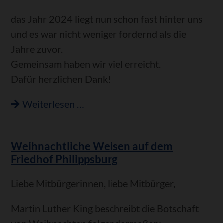
das Jahr 2024 liegt nun schon fast hinter uns
und es war nicht weniger fordernd als die
Jahre zuvor.
Gemeinsam haben wir viel erreicht.
Dafür herzlichen Dank!
Haushaltsrede
Weiterlesen …
2025
von
Weihnachtliche Weisen auf dem
Bürgermeister
Friedhof Philippsburg
Stefan
Martus
Liebe Mitbürgerinnen, liebe Mitbürger,
in
der
Martin Luther King beschreibt die Botschaft
Sitzung