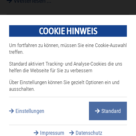
Weit
Weiterlesen …
weniger
Einschlag
Defizit und dennoch schuldenfrei
als
COOKIE HINWEIS
erwartet
Mehr erfreuliche als unerfreuliche Aspekte
Um fortfahren zu können, müssen Sie eine Cookie-Auswahl
weist der Haushaltsplan für 2025 aus, den der
treffen.
Kämmerer Tobias Kammerer dem
Standard aktiviert Tracking- und Analyse-Cookies die uns
Gemeinderat vorgelegt hat. Der Entwurf soll in
helfen die Webseite für Sie zu verbessern
der nächsten Sitzung beraten und
Über Einstellungen können Sie gezielt Optionen ein und
verabschiedet werden. Auch künftig ist keine
ausschalten.
Kreditaufnahme vorgesehen, so lautete die
wichtigste Frohbotschaft vor Weihnachten.
Einstellungen
Standard
Defizit
Weiterlesen …
und
Impressum
Datenschutz