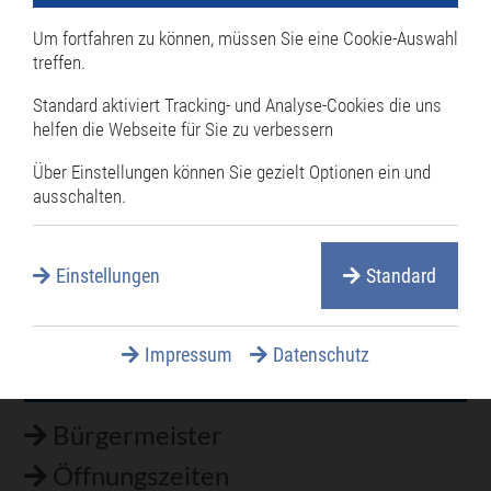
Stellenangebote
Um fortfahren zu können, müssen Sie eine Cookie-Auswahl
Verwaltungsgliederung
treffen.
Politik
Standard aktiviert Tracking- und Analyse-Cookies die uns
Gemeinderat
helfen die Webseite für Sie zu verbessern
Ortschaftsrat
Über Einstellungen können Sie gezielt Optionen ein und
Jugendforum
ausschalten.
Parteien & Wählervereinigungen
Wahlen
Einstellungen
Standard
Impressum
Datenschutz
Rathaus
Navigation
überspringen
Bürgermeister
Öffnungszeiten