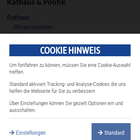
Rathaus & Politik
Navigation
Rathaus
überspringen
Bürgermeister
Öffnungszeiten
Termine online reservieren
COOKIE HINWEIS
Mitarbeiterverzeichnis
Öffentliche Ausschreibungen
Um fortfahren zu können, müssen Sie eine Cookie-Auswahl
treffen.
Öffentliche Bekanntmachungen
Rathaus Serviceportal
Standard aktiviert Tracking- und Analyse-Cookies die uns
helfen die Webseite für Sie zu verbessern
Services A-Z
Satzungen
Über Einstellungen können Sie gezielt Optionen ein und
ausschalten.
Stellenangebote
Verwaltungsgliederung
Politik
Einstellungen
Standard