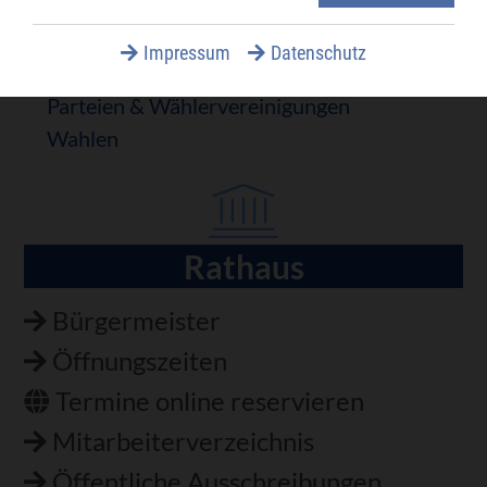
Gemeinderat
Ortschaftsrat
Impressum
Datenschutz
Jugendforum
Parteien & Wählervereinigungen
Wahlen
Rathaus
Navigation
überspringen
Bürgermeister
Öffnungszeiten
Termine online reservieren
Mitarbeiterverzeichnis
Öffentliche Ausschreibungen