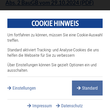
Abs. 2 BauGB vom 29.10.2024 (PDF)
COOKIE HINWEIS
25.10.2024
Um fortfahren zu können, müssen Sie eine Cookie-Auswahl
Bekanntmachung über die Aufstellung
treffen.
des Bebauungsplanes Ortskern
Rheinsheim - Bekanntmachung des
Standard aktiviert Tracking- und Analyse-Cookies die uns
helfen die Webseite für Sie zu verbessern
Aufstellungsbeschlusses und des
Beschlusses über den Erlass einer
Über Einstellungen können Sie gezielt Optionen ein und
Veränderungssperre - vom 23.10.2024
ausschalten.
(PDF)
Einstellungen
Standard
23.10.2024
Impressum
Datenschutz