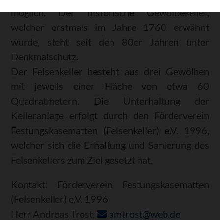
möglich. Der historische Gewölbekeller,
welcher erstmals im Jahre 1760 erwähnt
wurde, steht seit den 80er Jahren unter
Denkmalschutz.
Der Felsenkeller besteht aus drei Gewölben
mit jeweils einer Fläche von etwa 60
Quadratmetern. Die Unterhaltung der
Kelleranlage erfolgt durch den Förderverein
Festungskasematten (Felsenkeller) e.V. 1996,
welcher sich die Erhaltung und Sanierung des
Felsenkellers zum Ziel gesetzt hat.
Kontakt: Förderverein Festungskasematten
(Felsenkeller) e.V. 1996
Herr Andreas Trost,
amtrost@web.de