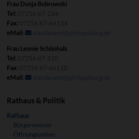
Frau Dunja Bobrowski
Tel:
07256 87-134
Fax:
07256 87-66134
eMail:
standesamt@philippsburg.de
Frau Leonie Schönhals
Tel:
07256 87-110
Fax:
07256 87-66110
eMail:
standesamt@philippsburg.de
Rathaus & Politik
Navigation
Rathaus
überspringen
Bürgermeister
Öffnungszeiten