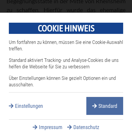
Begegnungsstätte in der Mitte von Rheinsheim
zu schaffen. Hierfür wurde das ehemalige
Gasthaus renoviert und zu neuem Leben
COOKIE HINWEIS
erweckt.
Kontakt: 07256 1451420
Um fortfahren zu können, müssen Sie eine Cookie-Auswahl
treffen.
info@buergerhausloewen.de
www.rheinsheim-buergerhaus.de
Standard aktiviert Tracking- und Analyse-Cookies die uns
helfen die Webseite für Sie zu verbessern
Über Einstellungen können Sie gezielt Optionen ein und
Trauungen im Felsenkeller
ausschalten.
Udenheimer Straße 4, ein unter
Einstellungen
Standard
Denkmalschutz stehender Gewölbekeller
Trauungen vor einer ganz besonderen Kulisse
Impressum
Datenschutz
sind im Felsenkeller in der Udenheimer Straße