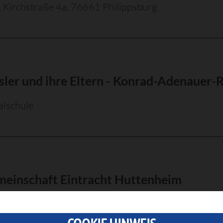
 Kirchstraße 4a, 76661 Philippsburg
sler und ihre Eltern - Konrad-Adenauer-
lschule
meinschaft Eintracht Huttenheim