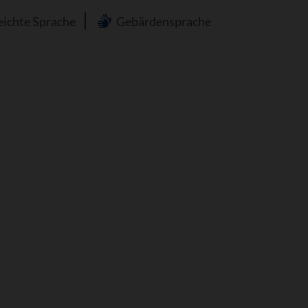
n
eichte Sprache
Gebärdensprache