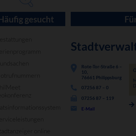
Häufig gesucht
Für
estattungen
Stadtverwal
erienprogramm
undsachen
Rote-Tor-Straße 6 –
Ö
10,
otrufnummern
76661 Philippsburg
M
D
hilMeet
07256 87 – 0
eokonferenz
07256 87 – 119
atsinformationssystem
E-Mail
erviceleistungen
tadtanzeiger online