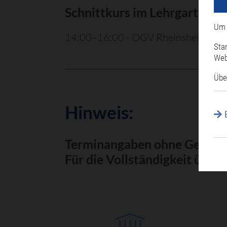
Schnittkurs im Lehrgarten 
Um 
14:00–16:00 - OGV Rheinsheim Leh
Sta
Web
Übe
Hinweis:
Terminangaben ohne Gewähr
Für die Vollständigkeit über