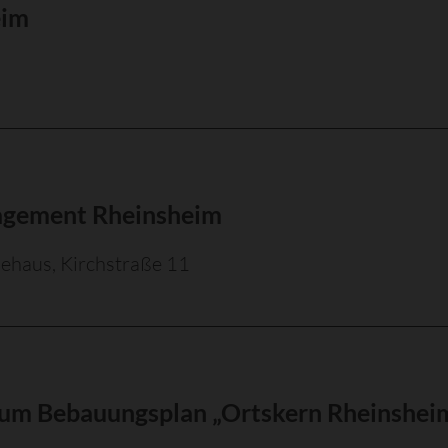
eim
agement Rheinsheim
ehaus, Kirchstraße 11
zum Bebauungsplan „Ortskern Rheinshei