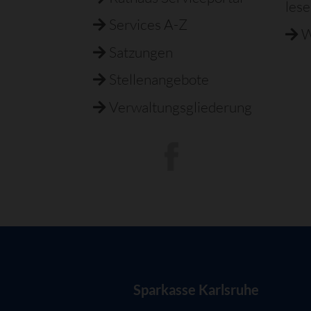
les
Services A-Z
W
Satzungen
Stellenangebote
Verwaltungsgliederung
Sparkasse Karlsruhe