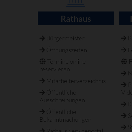
Rathaus
Navigation
überspringen
Bürgermeister
B
Öffnungszeiten
F
Termine online
F
reservieren
N
Mitarbeiterverzeichnis
P
Öffentliche
Vid
Ausschreibungen
R
Öffentliche
S
Bekanntmachungen
S
Rathaus Serviceportal