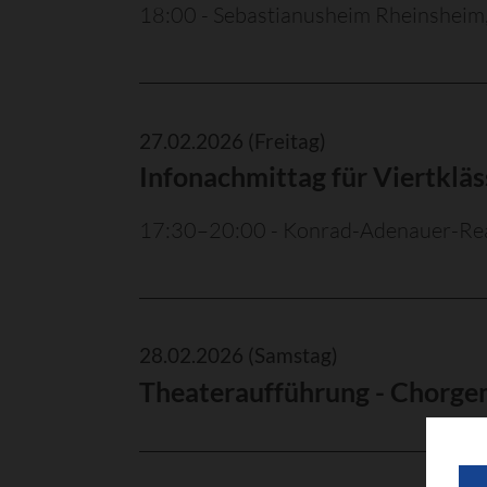
18:00 - Sebastianusheim Rheinsheim,
27.02.2026
(Freitag)
Infonachmittag für Viertkläs
17:30–20:00 - Konrad-Adenauer-Rea
28.02.2026
(Samstag)
Theateraufführung - Chorge