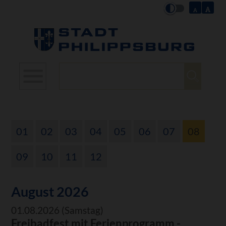
Suchbegriffe
01
02
03
04
05
06
07
08
09
10
11
12
August 2026
01.08.2026
(Samstag)
Freibadfest mit Ferienprogramm -