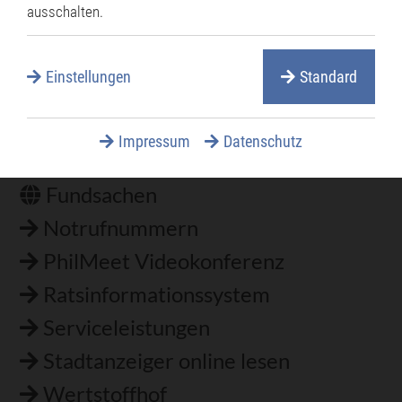
ausschalten.
Einstellungen
Standard
Häufig gesucht
Bestattungen
Impressum
Datenschutz
Ferienprogramm
Fundsachen
Notrufnummern
PhilMeet Videokonferenz
Ratsinformationssystem
Serviceleistungen
Stadtanzeiger online lesen
Wertstoffhof