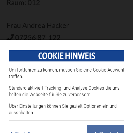
Raum: 012
Frau Andrea Hacker
07256 87-122
andrea.hacker@philippsburg.de
COOKIE HINWEIS
Fachdienst: Bürgerbüro
Um fortfahren zu können, müssen Sie eine Cookie-Auswahl
Raum: 009
treffen.
Standard aktiviert Tracking- und Analyse-Cookies die uns
helfen die Webseite für Sie zu verbessern
Frau Anna Schenfeld
Über Einstellungen können Sie gezielt Optionen ein und
07256 87-133
ausschalten.
07256 87-133