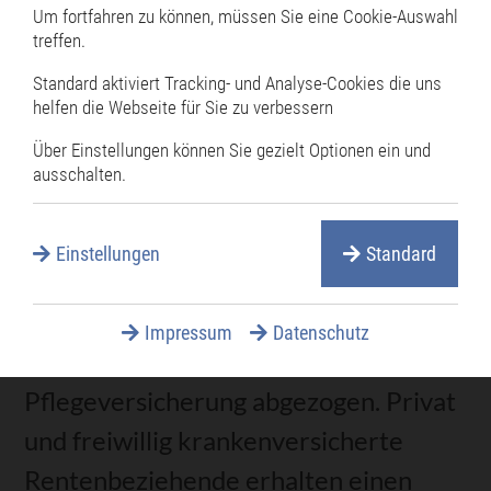
Um fortfahren zu können, müssen Sie eine Cookie-Auswahl
treffen.
Den vollständig ausgefüllten
Standard aktiviert Tracking- und Analyse-Cookies die uns
Rentenantrag senden Sie direkt an
helfen die Webseite für Sie zu verbessern
Ihren Rentenversicherungsträger.
Über Einstellungen können Sie gezielt Optionen ein und
ausschalten.
Nach Bewilligung Ihres Rentenantrags
überweist der Renten Service der
Einstellungen
Standard
Deutschen Post AG Ihre Rente
monatlich auf Ihr Konto. Meistens wird
Impressum
Datenschutz
ein Eigenanteil zur Kranken- und
Pflegeversicherung abgezogen. Privat
und freiwillig krankenversicherte
Rentenbeziehende erhalten einen