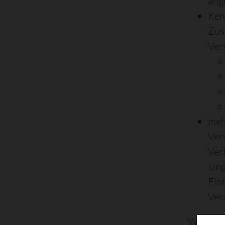
ang
Ken
Zus
Ver
meh
Ver
Ver
Unp
Einh
Ver
Wenn Sie