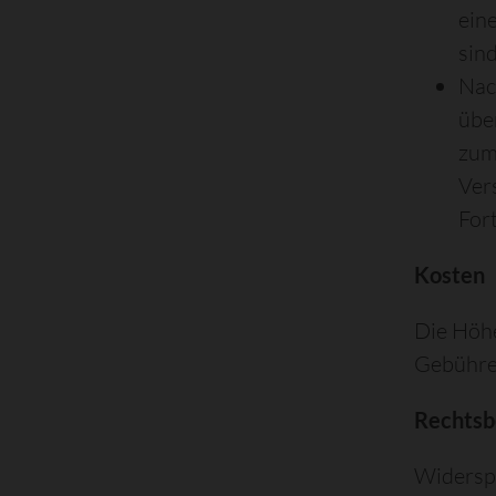
ein
sin
Nac
übe
zum
Ver
For
Kosten
Die Höhe
Gebühre
Rechtsb
Widersp