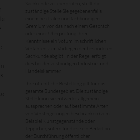
Sachkunde zu überprüfen, stellt die
n
zuständige Stelle Sie gegebenenfalls
le
einem neutralen und fachkundigen
Gremium vor, das nach einem Gespräch
e
oder einer Überprüfung Ihrer
Kenntnisse ein Votum im schriftlichen
:
Verfahren zum Vorliegen der besonderen
Sachkunde abgibt. In der Regel erfolgt
dies bei der zuständigen Industrie- und
in
Handelskammer.
es
Ihre öffentliche Bestellung gilt für das
gesamte Bundesgebiet. Die zuständige
te
Stelle kann sie entweder allgemein
aussprechen oder auf bestimmte Arten
von Versteigerungen beschränken (zum
n
Beispiel Kunstgegenstände oder
Teppiche), sofern für diese ein Bedarf an
der Durchführung öffentlicher