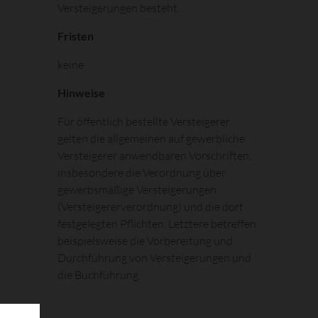
Versteigerungen besteht.
Fristen
keine
Hinweise
Für öffentlich bestellte Versteigerer
gelten die allgemeinen auf gewerbliche
Versteigerer anwendbaren Vorschriften,
insbesondere die Verordnung über
gewerbsmäßige Versteigerungen
(Versteigererverordnung) und die dort
festgelegten Pflichten. Letztere betreffen
beispielsweise die Vorbereitung und
Durchführung von Versteigerungen und
die Buchführung.
rten