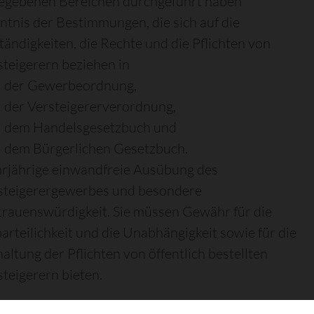
egebenen Bereichen durchgeführt haben
ntnis der Bestimmungen, die sich auf die
tändigkeiten, die Rechte und die Pflichten von
steigerern beziehen in
der Gewerbeordnung,
der Versteigererverordnung,
dem Handelsgesetzbuch und
dem Bürgerlichen Gesetzbuch.
rjährige einwandfreie Ausübung des
steigerergewerbes und besondere
trauenswürdigkeit. Sie müssen Gewähr für die
arteilichkeit und die Unabhängigkeit sowie für die
altung der Pflichten von öffentlich bestellten
steigerern bieten.
 die öffentliche Bestellung für lediglich bestimmte A