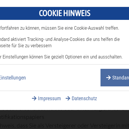
teigerungen beantragen, muss ein Bedarf für die
COOKIE HINWEIS
rung öffentlicher Versteigerungen in dem von Ihnen
enen Bereichen (zum Beispiel Kunstgegenstände od
fortfahren zu können, müssen Sie eine Cookie-Auswahl treffen.
) bestehen; dies hat die zuständige Stelle zu prüfen.
ndard aktiviert Tracking- und Analyse-Cookies die uns helfen die
seite für Sie zu verbessern
ge Stelle
r Einstellungen können Sie gezielt Optionen ein und ausschalten.
inde-/Stadtverwaltung, in der Sie Ihren gewöhnlich
alt beziehungsweise Ihren Wohnsitz haben
Einstellungen
Standar
rliche Unterlagen
Impressum
Datenschutz
ragsschreiben
ie des Personalausweises oder eines vergleichbaren
ntifikationspapiers
hweis, dass Sie als Versteigerer oder Versteigerin mi