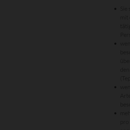
Sie
mit
täti
Per
wen
bes
übe
den
(Te
wenn
Art
bes
meh
pro