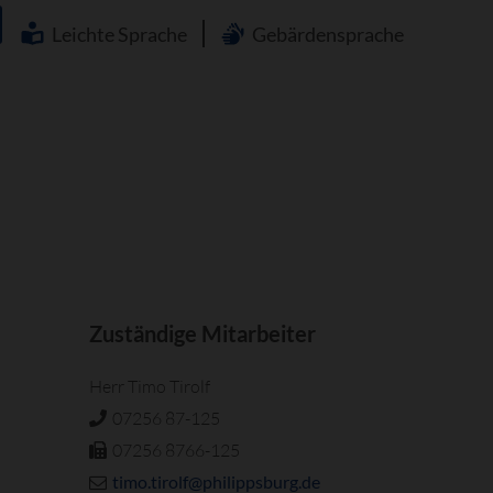
Navigation
überspringen
Leichte Sprache
Gebärdensprache
Zuständige Mitarbeiter
Herr Timo Tirolf
07256 87-125
07256 8766-125
timo.tirolf@philippsburg.de