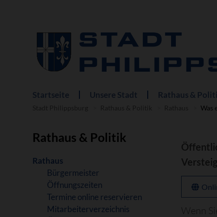
Startseite
Unsere Stadt
Rathaus & Polit
Navigation
überspringen
Stadt Philippsburg
Rathaus & Politik
Rathaus
Was e
Rathaus & Politik
Öffentli
Navigation
Rathaus
Verstei
überspringen
Bürgermeister
Öffnungszeiten
Onli
Termine online reservieren
Mitarbeiterverzeichnis
Wenn Sie