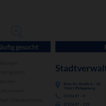
äufig gesucht
attungen
Stadtverwal
enprogramm
dsachen
Rote-Tor-Straße 6 – 10,
76661 Philippsburg
rufnummern
07256 87 – 0
Meet Videokonferenz
07256 87 – 119