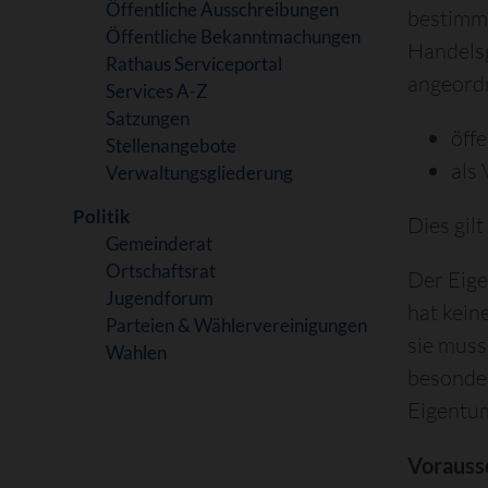
Öffentliche Ausschreibungen
bestimmt
Öffentliche Bekanntmachungen
Handels
Rathaus Serviceportal
angeord
Services A-Z
Satzungen
öffe
Stellenangebote
als 
Verwaltungsgliederung
Politik
Dies gil
Gemeinderat
Ortschaftsrat
Der Eige
Jugendforum
hat kein
Parteien & Wählervereinigungen
sie muss
Wahlen
besonder
Eigentum
Vorauss