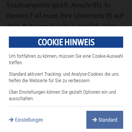
Staatsangehörigkeit, Anschrift)
. In
diesem Fall muss Ihre Unterschrift auf
dem Antragsschreiben amtlich oder
öffentlich beglaubigt sein. Es wird
COOKIE HINWEIS
empfohlen, sich - auch wegen der
Um fortfahren zu können, müssen Sie eine Cookie-Auswahl
Gebührenbegleichung - vor der
treffen.
schriftlichen Antragstellung mit der
Standard aktiviert Tracking- und Analyse-Cookies die uns
zuständigen Meldebehörde in
helfen die Webseite für Sie zu verbessern
Verbindung zu setzen.
Über Einstellungen können Sie gezielt Optionen ein und
ausschalten.
Über das
Onlineportal direkt beim
Bundesamt für Justiz
. Für die Online-
Einstellungen
Standard
Beantragung benötigen Sie: