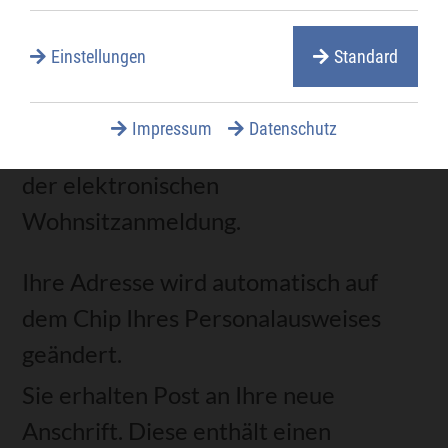
Verfahrensablauf
Einstellungen
Standard
Wenn Sie die Adressänderung
persönlich beantragen:
Impressum
Datenschutz
Sie nutzen den digitalen Online-Dienst
der elektronischen
Wohnsitzanmeldung.
Ihre Adresse wird automatisch auf
dem Chip Ihres Personalausweises
geändert.
Sie erhalten Post an Ihre neue
Anschrift. Diese enthält
einen