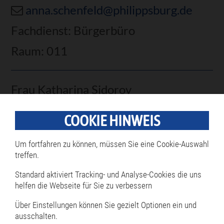
anna.schenfeld@philippsburg.de
Fachdienst: Bürgerbüro
Raum: 011
Frau Katharina Sidorov
07256 87-144
COOKIE HINWEIS
07256 8766-144
Um fortfahren zu können, müssen Sie eine Cookie-Auswahl
katharina.sidorov@philippsburg.de
treffen.
Fachdienst: Bürgerbüro
Standard aktiviert Tracking- und Analyse-Cookies die uns
helfen die Webseite für Sie zu verbessern
Raum: 013
Über Einstellungen können Sie gezielt Optionen ein und
ausschalten.