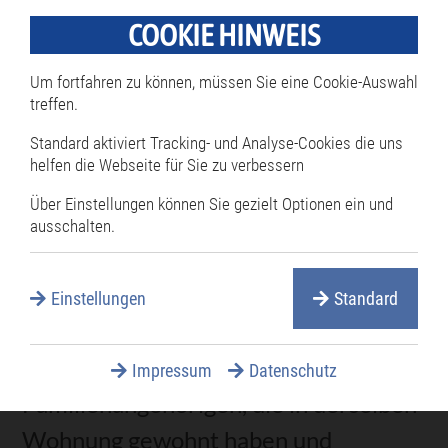
Für die Abmeldung müssen Sie in der
COOKIE HINWEIS
Regel persönlich bei der
Um fortfahren zu können, müssen Sie eine Cookie-Auswahl
Meldebehörde erscheinen. Die
treffen.
Meldebehörde erfasst Ihre neuen
Standard aktiviert Tracking- und Analyse-Cookies die uns
Daten und legt Ihnen einen Ausdruck
helfen die Webseite für Sie zu verbessern
der Daten vor. Die Richtigkeit und
Über Einstellungen können Sie gezielt Optionen ein und
ausschalten.
Vollständigkeit Ihrer Daten bestätigen
Sie mit Ihrer Unterschrift auf dem
Einstellungen
Standard
Ausdruck.
Tipp:
Sie können Ihre
Impressum
Datenschutz
Familienangehörige
n
, die in derselben
Wohnung gewohnt haben und