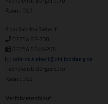
Fachdienst: Bürgerbüro
Raum: 013
Frau Sabrina Siebert
07256 87-208
07256 8766-208
sabrina.siebert@philippsburg.de
Fachdienst: Bürgerbüro
Raum: 012
Verfahrensablauf