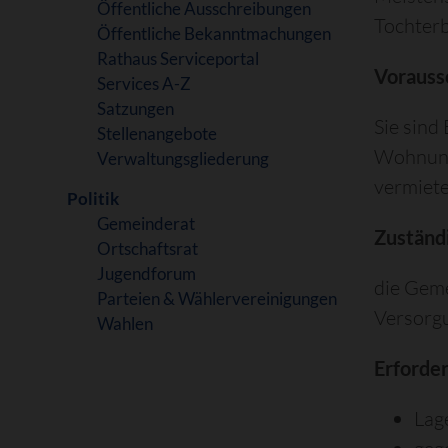
Öffentliche Ausschreibungen
Tochterb
Öffentliche Bekanntmachungen
Rathaus Serviceportal
Vorauss
Services A-Z
Satzungen
Sie sind
Stellenangebote
Wohnung
Verwaltungsgliederung
vermiete
Politik
Gemeinderat
Zuständi
Ortschaftsrat
Jugendforum
die Geme
Parteien & Wählervereinigungen
Versorg
Wahlen
Erforde
Lag