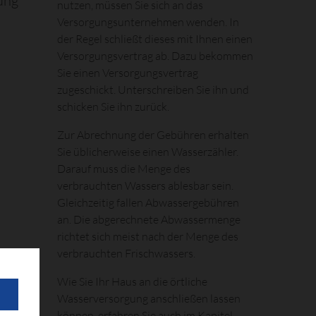
ung
nutzen, müssen Sie sich an das
Versorgungsunternehmen wenden. In
der Regel schließt dieses mit Ihnen einen
Versorgungsvertrag ab. Dazu bekommen
Sie einen Versorgungsvertrag
zugeschickt. Unterschreiben Sie ihn und
schicken Sie ihn zurück.
Zur Abrechnung der Gebühren erhalten
Sie üblicherweise einen Wasserzähler.
Darauf muss die Menge des
verbrauchten Wassers ablesbar sein.
Gleichzeitig fallen Abwassergebühren
an. Die abgerechnete Abwassermenge
richtet sich meist nach der Menge des
verbrauchten Frischwassers.
Wie Sie Ihr Haus an die örtliche
Wasserversorgung anschließen lassen
können, erfahren Sie auch im Kapitel