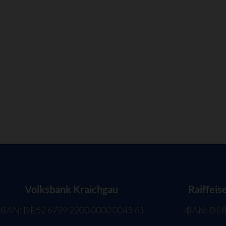
Volksbank Kraichgau
Raiffeis
IBAN: DE52 6729 2200 0000 0045 61
IBAN: DE8