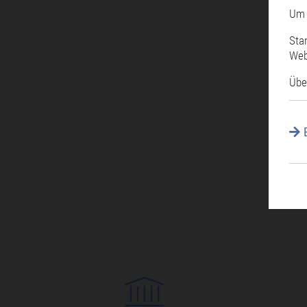
Um 
Sta
Web
Übe