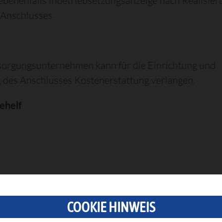
ebenenfalls Inbetriebsetzungsanzeige nach Realisier
 Anschlusses
sorgungsunternehmen kann für die Einrichtung und
des Anschlusses Kostenerstattung verlangen.
ehelf
COOKIE HINWEIS