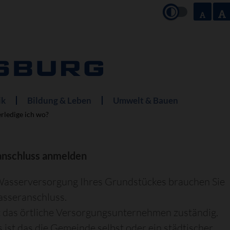
ik
Bildung & Leben
Umwelt & Bauen
rledige ich wo?
nschluss anmelden
Wasserversorgung Ihres Grundstückes brauchen Sie
asseranschluss.
t das örtliche Versorgungsunternehmen zuständig.
 ist das die Gemeinde selbst oder ein städtischer