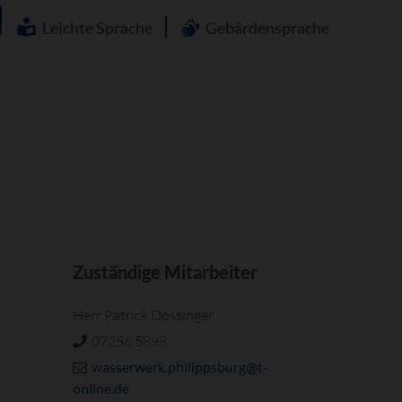
Navigation
überspringen
Leichte Sprache
Gebärdensprache
Zuständige Mitarbeiter
Herr Patrick Dossinger
07256 5898
wasserwerk.philippsburg@t-
online.de