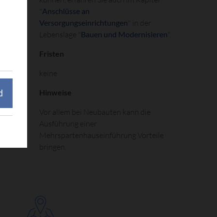
"
Anschlüsse an
Versorgungseinrichtungen
" in der
Lebenslage "
Bauen und Modernisieren
".
Fristen
keine
Hinweise
d
Vor allem bei Neubauten kann die
Ausführung einer
Mehrspartenhauseinführung Vorteile
bringen.