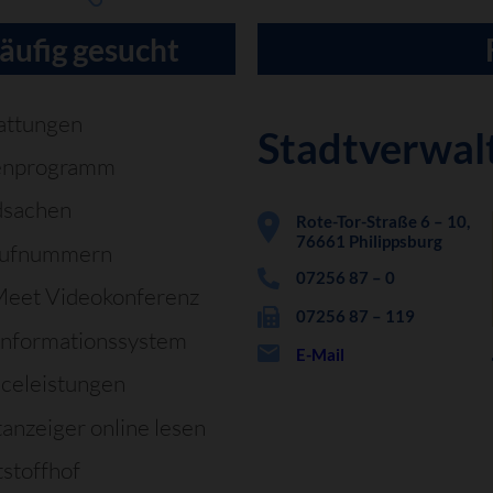
äufig gesucht
attungen
Stadtverwal
enprogramm
dsachen
Rote-Tor-Straße 6 – 10,
76661 Philippsburg
rufnummern
07256 87 – 0
Meet Videokonferenz
07256 87 – 119
informationssystem
E-Mail
iceleistungen
tanzeiger online lesen
stoffhof