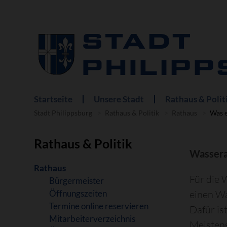
Startseite
Unsere Stadt
Rathaus & Polit
Navigation
überspringen
Stadt Philippsburg
Rathaus & Politik
Rathaus
Was e
Rathaus & Politik
Wassera
Navigation
Rathaus
Für die 
überspringen
Bürgermeister
Öffnungszeiten
einen W
Termine online reservieren
Dafür is
Mitarbeiterverzeichnis
Meistens