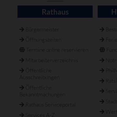
Rathaus
H
Navigation
überspringen
Bürgermeister
Best
Öffnungszeiten
Feri
Termine online reservieren
Fun
Mitarbeiterverzeichnis
Not
Öffentliche
Phil
Ausschreibungen
Rats
Öffentliche
Serv
Bekanntmachungen
Stad
Rathaus Serviceportal
Wert
Services A-Z