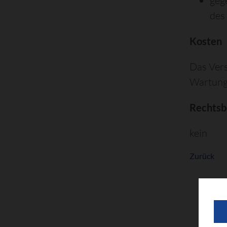
geg
des
Kosten
Das Ver
Wartung 
Rechtsb
kein
Zurück