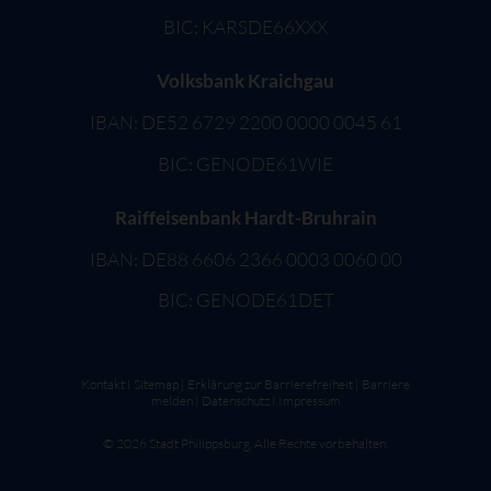
BIC: KARSDE66XXX
Volksbank Kraichgau
IBAN: DE52 6729 2200 0000 0045 61
BIC: GENODE61WIE
Raiffeisenbank Hardt-Bruhrain
IBAN: DE88 6606 2366 0003 0060 00
BIC: GENODE61DET
Kontakt
I
Sitemap
|
Erklärung zur Barrierefreiheit
|
Barriere
melden
|
Datenschutz
I
Impressum
©
2026
Stadt Philippsburg. Alle Rechte vorbehalten.