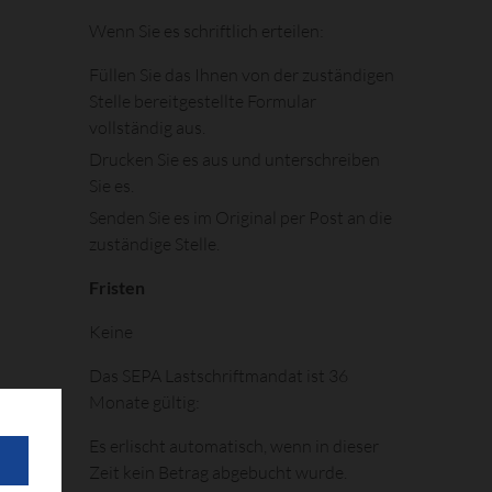
Wenn Sie es schriftlich erteilen:
Füllen Sie das Ihnen von der zuständigen
Stelle bereitgestellte Formular
vollständig aus.
Drucken Sie es aus und unterschreiben
Sie es.
Senden Sie es im Original per Post an die
zuständige Stelle.
Fristen
Keine
Das SEPA Lastschriftmandat ist 36
Monate gültig:
Es erlischt automatisch, wenn in dieser
Zeit kein Betrag abgebucht wurde.