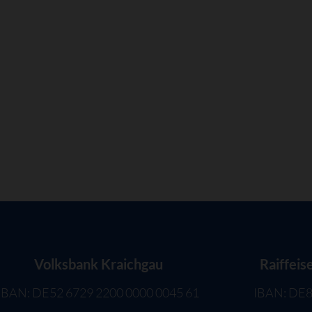
Volksbank Kraichgau
Raiffeis
IBAN: DE52 6729 2200 0000 0045 61
IBAN: DE8