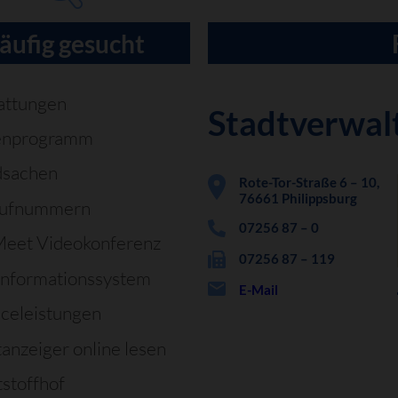
äufig gesucht
attungen
Stadtverwal
enprogramm
dsachen
Rote-Tor-Straße 6 – 10,
76661 Philippsburg
rufnummern
07256 87 – 0
Meet Videokonferenz
07256 87 – 119
informationssystem
E-Mail
iceleistungen
tanzeiger online lesen
stoffhof