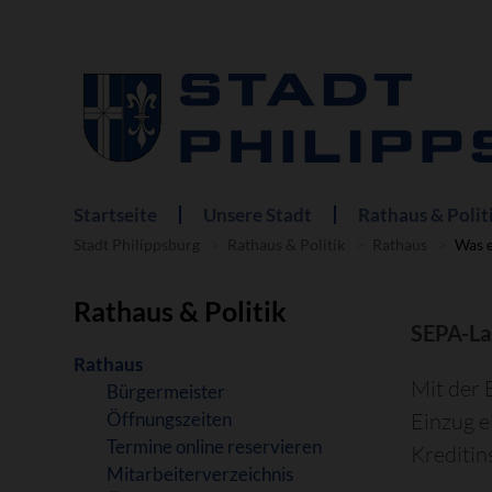
Startseite
Unsere Stadt
Rathaus & Polit
Navigation
überspringen
Stadt Philippsburg
Rathaus & Politik
Rathaus
Was e
Rathaus & Politik
SEPA-La
Navigation
Rathaus
Mit der 
überspringen
Bürgermeister
Öffnungszeiten
Einzug e
Termine online reservieren
Kreditin
Mitarbeiterverzeichnis