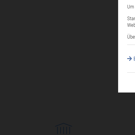
Um 
Sta
Web
Übe