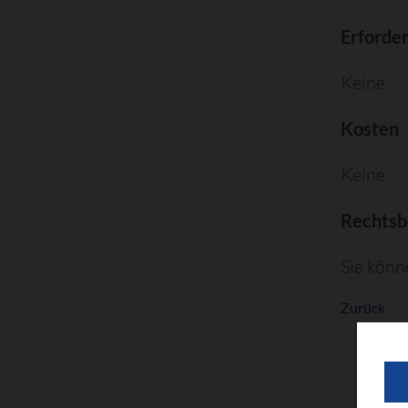
Erforde
Keine
Kosten
Keine
Rechtsb
Sie könn
Zurück