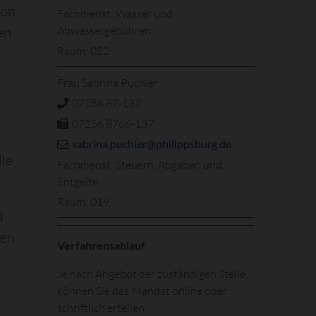
von
Fachdienst: Wasser und
en
Abwassergebühren
Raum: 022
.
Frau Sabrina Puchler
07256 87-137
07256 8766-137
sabrina.puchler@philippsburg.de
lle
Fachdienst: Steuern, Abgaben und
Entgelte
Raum: 019
d
en.
Verfahrensablauf
Je nach Angebot der zuständigen Stelle
können Sie das Mandat online oder
schriftlich erteilen.