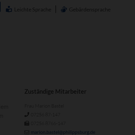
Navigation
überspringen
Leichte Sprache
Gebärdensprache
Zuständige Mitarbeiter
 dem
Frau Marion Bastel
07256 87-147
em
07256 8766-147
marion.bastel@philippsburg.de