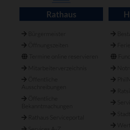
Rathaus
H
Navigation
überspringen
Bürgermeister
Best
Öffnungszeiten
Feri
Termine online reservieren
Fun
Mitarbeiterverzeichnis
Not
Öffentliche
Phil
Ausschreibungen
Rats
Öffentliche
Serv
Bekanntmachungen
Stad
Rathaus Serviceportal
Wert
Services A-Z