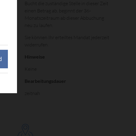
Bucht die zuständige Stelle in dieser Zeit
einen Betrag ab, beginnt der 36-
Monatszeitraum ab dieser Abbuchung
neu zu laufen.
Sie können Ihr erteiltes Mandat jederzeit
widerrufen.
Hinweise
d
Keine
Bearbeitungsdauer
zeitnah