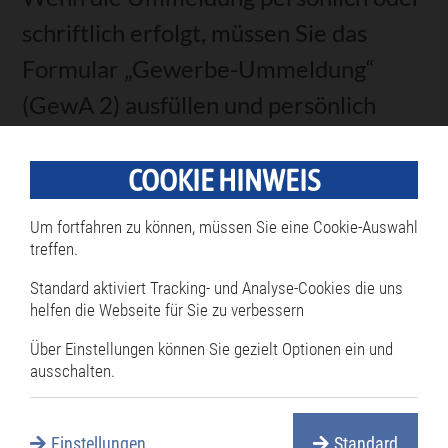
schriftlich erfolgt, müssen Sie das
Formular „Gewerbe-Ummeldung“
(GewA 2) ausfüllen und persönlich
unterschreiben.
COOKIE HINWEIS
Das Formular „GewA 2“ liegt bei der
für die Ummeldung zuständigen Stelle
Um fortfahren zu können, müssen Sie eine Cookie-Auswahl
aus, beziehungsweise steht auch, je
treffen.
nach Angebot, zum Download zur
Standard aktiviert Tracking- und Analyse-Cookies die uns
helfen die Webseite für Sie zu verbessern
Verfügung.
Über Einstellungen können Sie gezielt Optionen ein und
Die zuständige Stelle bescheinigt den
ausschalten.
Empfang Ihrer Gewerbeummeldung,
wenn das Ummeldeformular
Einstellungen
Standard