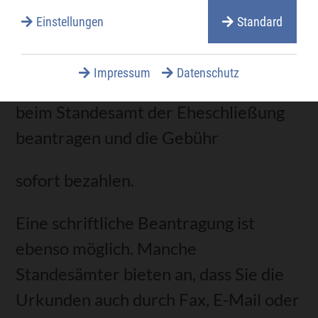
Einstellungen
Standard
Verfahrensablauf
Impressum
Datenschutz
Sie können die Urkunde persönlich
beim Standesamt der Eheschließung
beantragen und die Gebühr
sofort bezahlen.
Eine schriftliche Beantragung ist
ebenso möglich. Manche
Standesämter bieten an, dass Sie die
Urkunden auch durch Fax, E-Mail oder