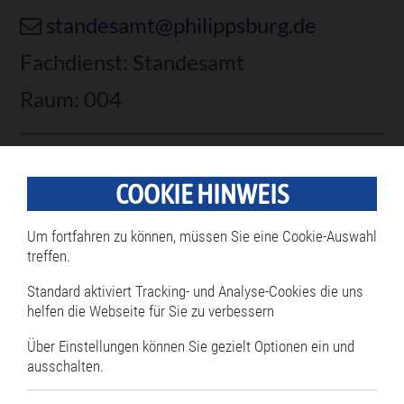
standesamt@philippsburg.de
Fachdienst: Standesamt
Raum: 004
Frau Leonie Schönhals
COOKIE HINWEIS
07256 87-110
Um fortfahren zu können, müssen Sie eine Cookie-Auswahl
07256 8766-110
treffen.
standesamt@philippsburg.de
Standard aktiviert Tracking- und Analyse-Cookies die uns
helfen die Webseite für Sie zu verbessern
Fachdienst:
Standesamt/Friedhofswesen
Über Einstellungen können Sie gezielt Optionen ein und
ausschalten.
Raum: 003