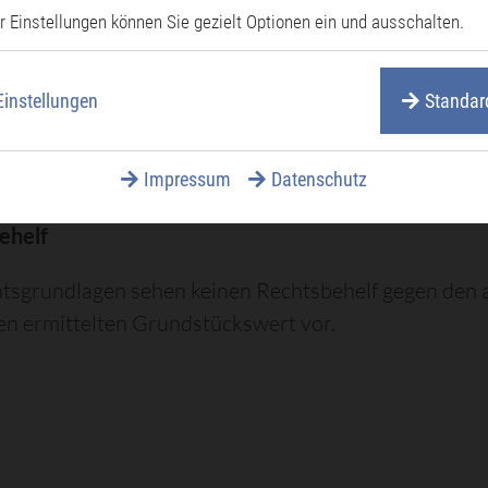
r Einstellungen können Sie gezielt Optionen ein und ausschalten.
llenden Gebühren richten sich nach dem Wert, den d
Einstellungen
Standar
n ermittelt hat und werden auf Grundlage des
labgabengesetzes nach der jeweiligen
ungsgebührensatzung der Stadt/Gemeinde bemessen
Impressum
Datenschutz
ehelf
tsgrundlagen sehen keinen Rechtsbehelf gegen den 
n ermittelten Grundstückswert vor.