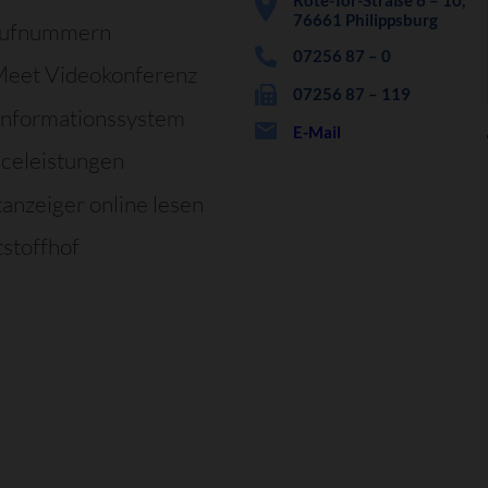
76661 Philippsburg
rufnummern
07256 87 – 0
Meet Videokonferenz
07256 87 – 119
informationssystem
E-Mail
iceleistungen
tanzeiger online lesen
stoffhof