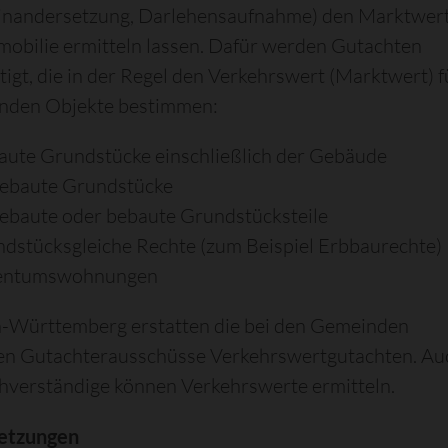
inandersetzung, Darlehensaufnahme)
den Marktwer
mobilie ermitteln lassen. Dafür werden Gutachten
tigt, die in der Regel den Verkehrswert (Marktwert) f
enden Objekte bestimmen:
aute Grundstücke einschließlich der Gebäude
ebaute Grundstücke
ebaute oder bebaute Grundstücksteile
ndstücksgleiche Rechte
(zum Beispiel Erbbaurechte)
entumswohnungen
n-Württemberg erstatten die bei den Gemeinden
ten Gutachterausschüsse Verkehrswertgutachten. Au
chverständige können Verkehrswerte ermitteln.
etzungen