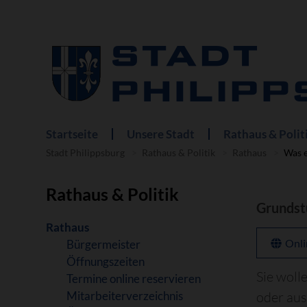
Startseite
Unsere Stadt
Rathaus & Polit
Navigation
überspringen
Stadt Philippsburg
Rathaus & Politik
Rathaus
Was e
Rathaus & Politik
Grundst
Navigation
Rathaus
überspringen
Onli
Bürgermeister
Öffnungszeiten
Sie woll
Termine online reservieren
Mitarbeiterverzeichnis
oder au