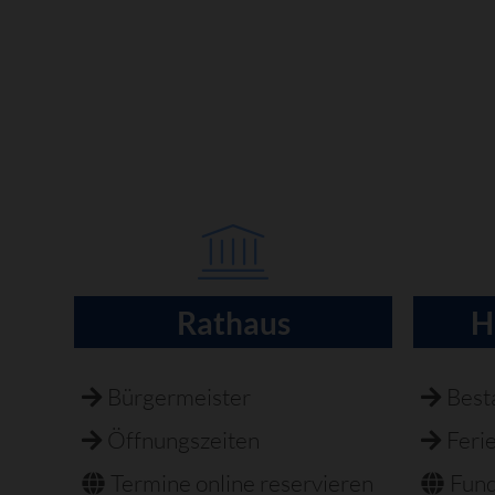
Rathaus
H
Navigation
überspringen
Bürgermeister
Best
Öffnungszeiten
Feri
Termine online reservieren
Fun