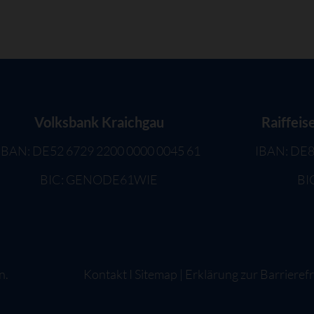
Volksbank Kraichgau
Raiffeis
IBAN: DE52 6729 2200 0000 0045 61
IBAN: DE8
BIC: GENODE61WIE
BI
n.
Kontakt
I
Sitemap
|
Erklärung zur Barrierefr