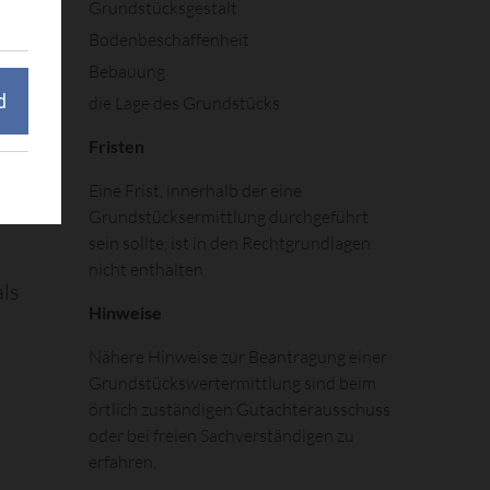
Grundstücksgestalt
Bodenbeschaffenheit
Bebauung
as
d
die Lage des Grundstücks
Fristen
.
Eine Frist, innerhalb der eine
Grundstücksermittlung durchgeführt
sein sollte, ist in den Rechtgrundlagen
nicht enthalten.
als
Hinweise
Nähere Hinweise zur Beantragung einer
Grundstückswertermittlung sind beim
örtlich zuständigen Gutachterausschuss
oder bei
freien Sachverständigen zu
erfahren.