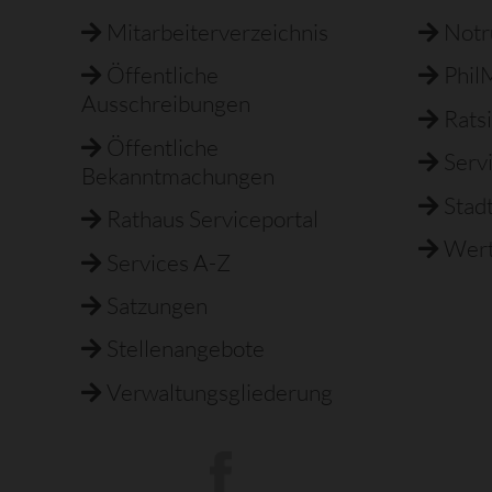
Mitarbeiterverzeichnis
Not
Öffentliche
Phil
Ausschreibungen
Rats
Öffentliche
Serv
Bekanntmachungen
Stad
Rathaus Serviceportal
Wert
Services A-Z
Satzungen
Stellenangebote
Verwaltungsgliederung