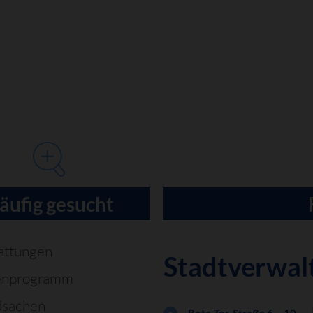
äufig gesucht
attungen
Stadtverwal
enprogramm
dsachen
Rote-Tor-Straße 6 – 10,