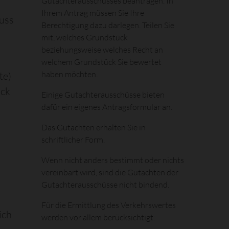
Gutachterausschusses beantragen. In
Ihrem Antrag müssen Sie Ihre
uss
Berechtigung dazu darlegen. Teilen Sie
mit, welches Grundstück
beziehungsweise welches Recht an
welchem Grundstück Sie bewertet
haben möchten.
te)
ück
Einige Gutachterausschüsse bieten
dafür ein eigenes Antragsformular an.
Das Gutachten erhalten Sie in
schriftlicher Form.
Wenn nicht anders bestimmt oder nichts
vereinbart wird, sind die Gutachten der
Gutachterausschüsse nicht bindend.
Für die Ermittlung des Verkehrswertes
ich
werden vor allem berücksichtigt: