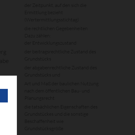
der Zeitpunkt, auf den sich die
Ermittlung bezieht
(Wertermittlungsstichtag)
die rechtlichen Gegebenheiten
Dazu zählen:
der Entwicklungszustand
erg
der beitragsrechtliche Zustand des
Grundstücks
gabe
der abgabenrechtliche Zustand des
Grundstücks und
Art und Maß der baulichen Nutzung
nach dem öffentlichen Bau- und
Planungsrecht
äne)
die tatsächlichen Eigenschaften des
Grundstückes und die sonstige
 dem
Beschaffenheit
wie
Grundstücksgröße