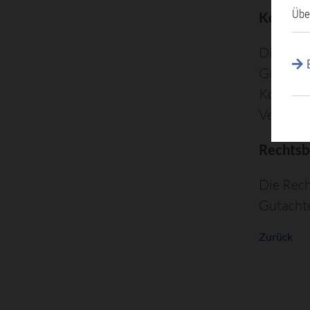
Übe
Kosten
Die anfa
Gutachte
Kommuna
Verwalt
Rechtsb
Die Rech
Gutachte
Zurück