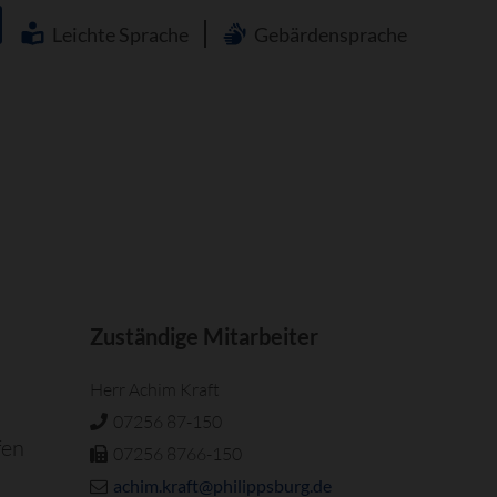
Navigation
überspringen
Leichte Sprache
Gebärdensprache
Zuständige Mitarbeiter
Herr Achim Kraft
07256 87-150
fen
07256 8766-150
achim.kraft@philippsburg.de