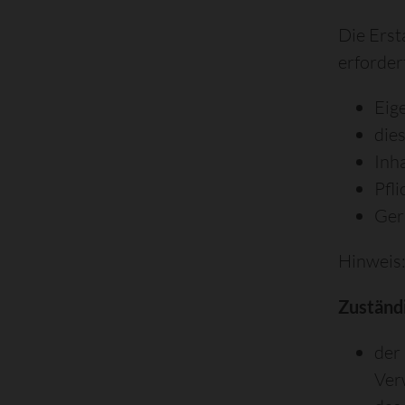
Die Erst
erforder
Eig
die
Inh
Pfl
Ger
Hinweis:
Zuständi
der
Ver