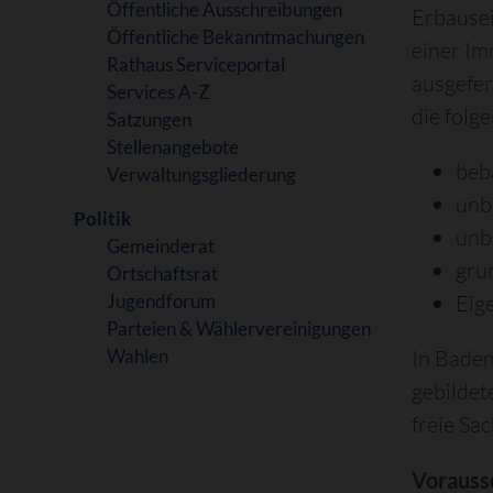
Öffentliche Ausschreibungen
Erbause
Öffentliche Bekanntmachungen
einer Im
Rathaus Serviceportal
ausgefer
Services A-Z
die folg
Satzungen
Stellenangebote
beb
Verwaltungsgliederung
unb
Politik
unb
Gemeinderat
gru
Ortschaftsrat
Jugendforum
Eig
Parteien & Wählervereinigungen
Wahlen
In Bade
gebilde
freie Sa
Vorauss