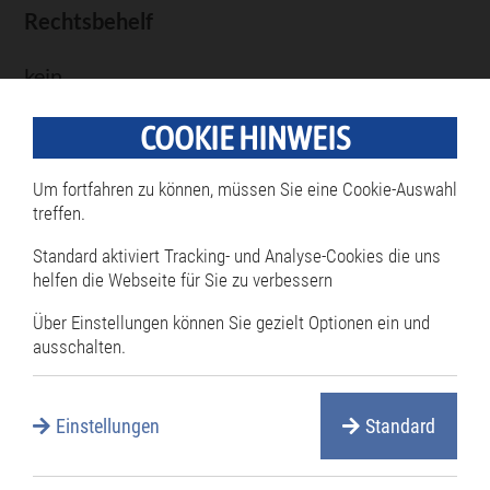
Rechtsbehelf
kein
Zurück
COOKIE HINWEIS
Um fortfahren zu können, müssen Sie eine Cookie-Auswahl
Zuständige Mitarbeiter
treffen.
Standard aktiviert Tracking- und Analyse-Cookies die uns
Frau Ulrike Hambsch
helfen die Webseite für Sie zu verbessern
07256 87-138
Über Einstellungen können Sie gezielt Optionen ein und
07256 8766-138
ausschalten.
ulrike.hambsch@philippsburg.de
Einstellungen
Standard
Fachdienst: Bürgerbüro /
Ortsverwaltung Huttenheim