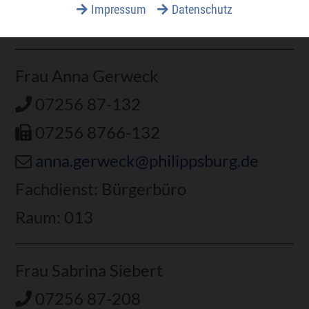
Impressum
Datenschutz
Raum: 010
Frau Anna Gerweck
07256 87-132
07256 8766-132
anna.gerweck@philippsburg.de
Fachdienst: Bürgerbüro
Raum: 013
Frau Sabrina Siebert
07256 87-208